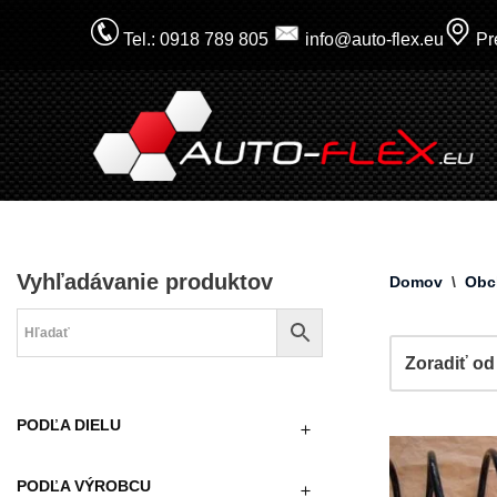
Tel.: 0918 789 805
info@auto-flex.eu
Pre
Prejsť
na
obsah
Vyhľadávanie produktov
Domov
\
Obc
PODĽA DIELU
PODĽA VÝROBCU