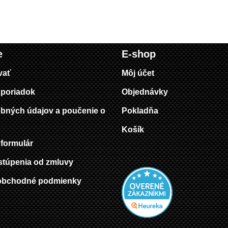
e
E-shop
vať
Môj účet
poriadok
Objednávky
bných údajov a poučenie o
Pokladňa
Košík
formulár
stúpenia od zmluvy
obchodné podmienky