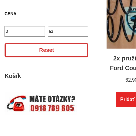
CENA
Reset
2x pruž
Ford Cou
Košík
62,9
Pridať