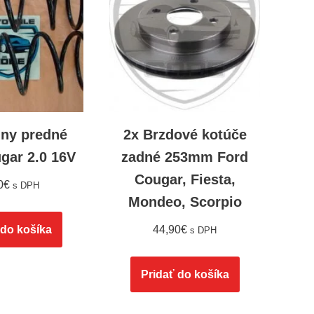
iny predné
2x Brzdové kotúče
gar 2.0 16V
zadné 253mm Ford
Cougar, Fiesta,
0
€
s DPH
Mondeo, Scorpio
 do košíka
44,90
€
s DPH
Pridať do košíka