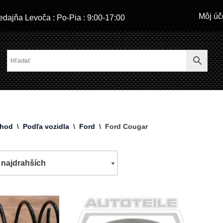
Môj úč
dajňa Levoča : Po-Pia : 9:00-17:00
hod
\
Podľa vozidla
\
Ford
\
Ford Cougar