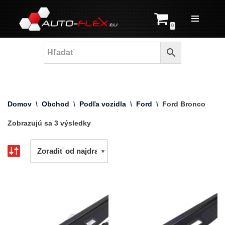
Prejsť
0
na
obsah
Domov
\
Obchod
\
Podľa vozidla
\
Ford
\
Ford Bronco
Zobrazujú sa 3 výsledky