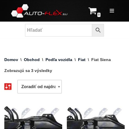
Prejsť
0
na
obsah
Domov
\
Obchod
\
Podľa vozidla
\
Fiat
\
Fiat Siena
Zobrazujú sa 3 výsledky