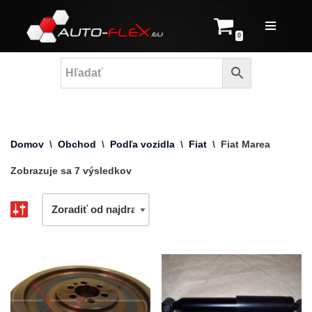
Prejsť
0
na
obsah
Domov
\
Obchod
\
Podľa vozidla
\
Fiat
\
Fiat Marea
Zobrazuje sa 7 výsledkov