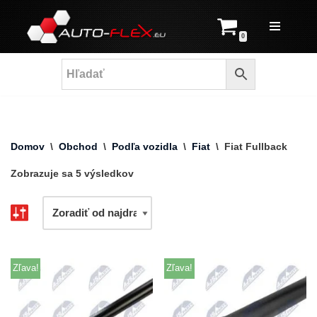
Prejsť
0
na
obsah
Domov
\
Obchod
\
Podľa vozidla
\
Fiat
\
Fiat Fullback
Zobrazuje sa 5 výsledkov
Zľava!
Zľava!