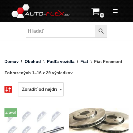
Prejsť
0
na
obsah
Domov
\
Obchod
\
Podľa vozidla
\
Fiat
\
Fiat Freemont
Zobrazených 1–16 z 29 výsledkov
Zľava!