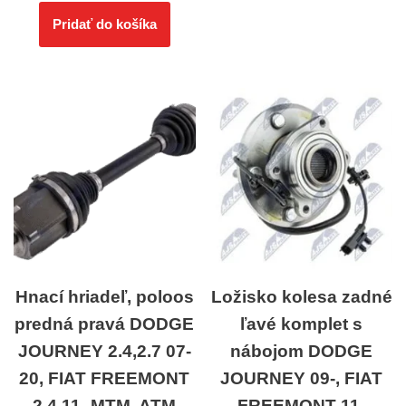
Pridať do košíka
Hnací hriadeľ, poloos
Ložisko kolesa zadné
predná pravá DODGE
ľavé komplet s
JOURNEY 2.4,2.7 07-
nábojom DODGE
20, FIAT FREEMONT
JOURNEY 09-, FIAT
2.4 11- MTM, ATM
FREEMONT 11-