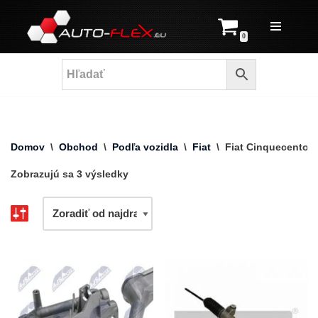
Prejsť
0
na
obsah
Domov
\
Obchod
\
Podľa vozidla
\
Fiat
\
Fiat Cinquecento
Zobrazujú sa 3 výsledky