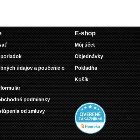
e
E-shop
vať
Môj účet
poriadok
Objednávky
bných údajov a poučenie o
Pokladňa
Košík
formulár
obchodné podmienky
stúpenia od zmluvy