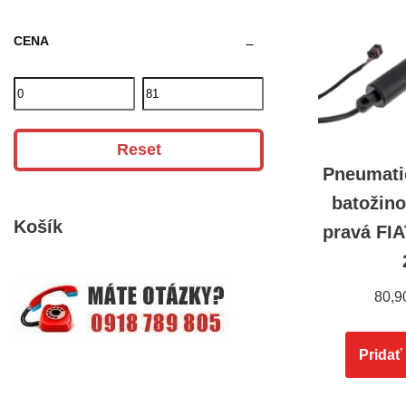
CENA
Reset
Pneumati
batožino
Košík
pravá FIA
80,9
Pridať