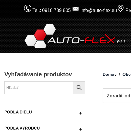
Tel.: 0918 789 805
info@auto-flex.eu
Pre
Prejsť
na
obsah
Vyhľadávanie produktov
Domov
\
Obc
PODĽA DIELU
PODĽA VÝROBCU