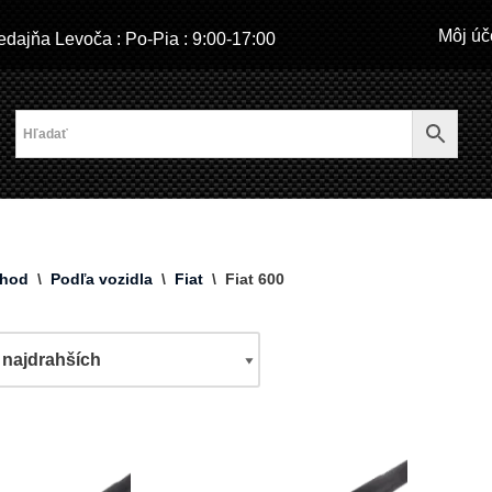
Môj úč
dajňa Levoča : Po-Pia : 9:00-17:00
hod
\
Podľa vozidla
\
Fiat
\
Fiat 600