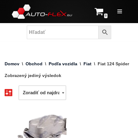
Prejsť
0
na
obsah
Domov
\
Obchod
\
Podľa vozidla
\
Fiat
\
Fiat 124 Spider
Zobrazený jediný výsledok