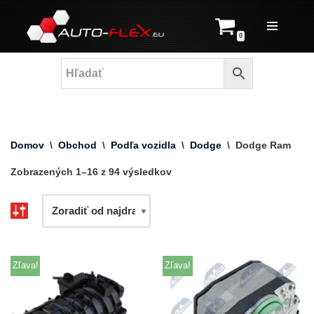
Prejsť
0
na
obsah
Domov
\
Obchod
\
Podľa vozidla
\
Dodge
\
Dodge Ram
Zobrazených 1–16 z 94 výsledkov
Zľava!
Zľava!