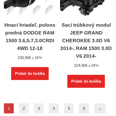
Hnací hriadeľ, poloos
Sací trúbkový modul
predná DODGE RAM
JEEP GRAND
1500 3.6,5.7,3.0CRDI
CHEROKEE 3.0D V6
4WD 12-18
2014-, RAM 1500 3.0D
V6 2014-
230,90
€
s DPH
224,90
€
s DPH
Pridať do košíka
Pridať do košíka
1
2
3
4
5
6
→