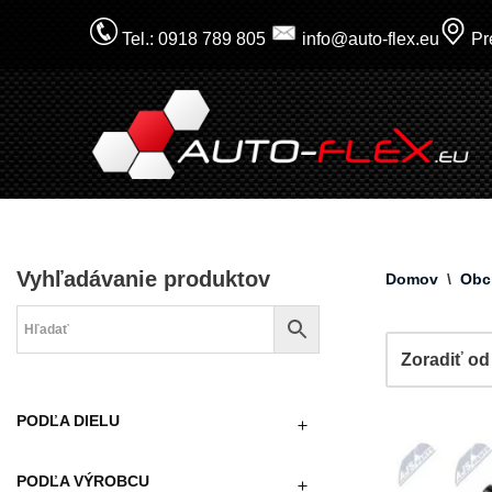
Tel.: 0918 789 805
info@auto-flex.eu
Pre
Prejsť
na
obsah
Vyhľadávanie produktov
Domov
\
Obc
PODĽA DIELU
PODĽA VÝROBCU