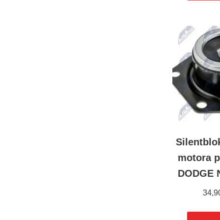
Silentblo
motora p
DODGE N
34,9