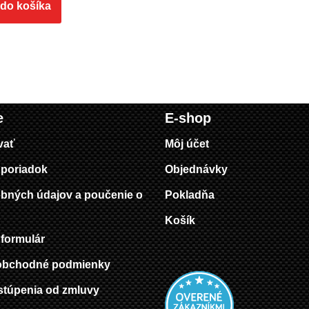
 do košíka
e
E-shop
vať
Môj účet
poriadok
Objednávky
bných údajov a poučenie o
Pokladňa
Košík
formulár
obchodné podmienky
stúpenia od zmluvy