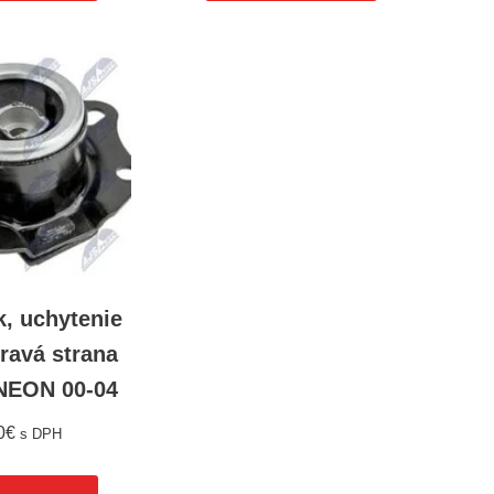
k, uchytenie
ravá strana
EON 00-04
0
€
s DPH