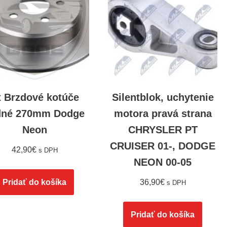
x Brzdové kotúče
Silentblok, uchytenie
dné 270mm Dodge
motora pravá strana
Neon
CHRYSLER PT
CRUISER 01-, DODGE
42,90
€
s DPH
NEON 00-05
Pridať do košíka
36,90
€
s DPH
Pridať do košíka