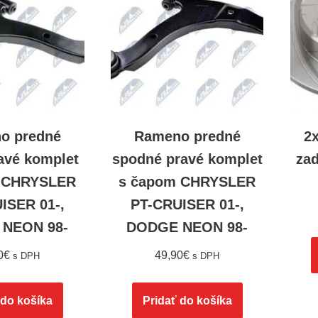
o predné
Rameno predné
2
avé komplet
spodné pravé komplet
za
 CHRYSLER
s čapom CHRYSLER
ISER 01-,
PT-CRUISER 01-,
NEON 98-
DODGE NEON 98-
0
€
49,90
€
s DPH
s DPH
 do košíka
Pridať do košíka