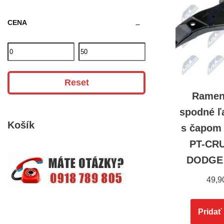
CENA
Reset
Ramen
spodné ľ
Košík
s čapom
PT-CRU
DODGE 
49,9
Pridať