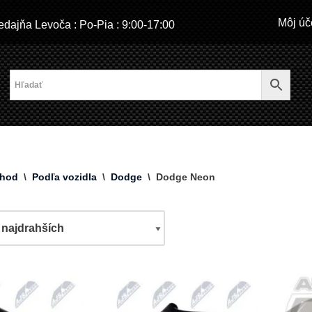
Môj úč
dajňa Levoča : Po-Pia : 9:00-17:00
hod
\
Podľa vozidla
\
Dodge
\
Dodge Neon