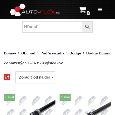
Prejsť
0
na
obsah
Domov
\
Obchod
\
Podľa vozidla
\
Dodge
\
Dodge Durango
Zobrazených 1–16 z 73 výsledkov
Zľava!
Zľava!