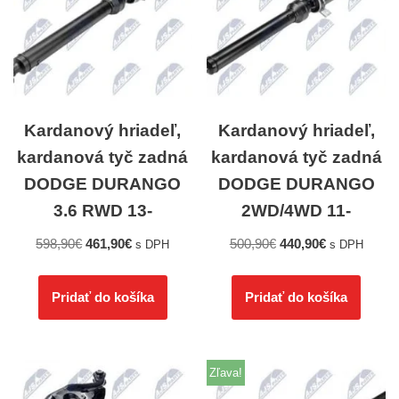
Kardanový hriadeľ,
Kardanový hriadeľ,
kardanová tyč zadná
kardanová tyč zadná
DODGE DURANGO
DODGE DURANGO
3.6 RWD 13-
2WD/4WD 11-
598,90
€
461,90
€
500,90
€
440,90
€
s DPH
s DPH
Pridať do košíka
Pridať do košíka
Zľava!