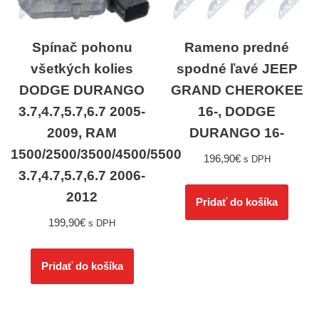
Spínač pohonu
Rameno predné
všetkých kolies
spodné ľavé JEEP
DODGE DURANGO
GRAND CHEROKEE
3.7,4.7,5.7,6.7 2005-
16-, DODGE
2009, RAM
DURANGO 16-
1500/2500/3500/4500/5500
196,90
€
s DPH
3.7,4.7,5.7,6.7 2006-
2012
Pridať do košíka
199,90
€
s DPH
Pridať do košíka