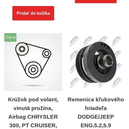
Pridať do košíka
Zľava!
Krúžok pod volant,
Remenica kľukového
vinutá pružina,
hriadeľa
Airbag CHRYSLER
DODGE/JEEP
300, PT CRUISER,
ENG.5.2,5.9