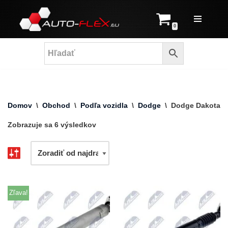
Prejsť
0
na
obsah
Domov
\
Obchod
\
Podľa vozidla
\
Dodge
\
Dodge Dakota
Zobrazuje sa 6 výsledkov
Zľava!