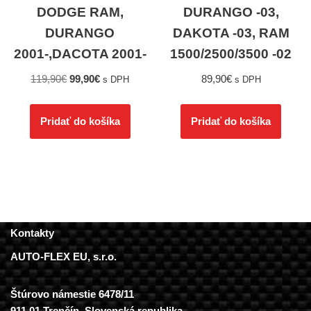
DODGE RAM,
DURANGO -03,
DURANGO
DAKOTA -03, RAM
2001-,DACOTA 2001-
1500/2500/3500 -02
119,90
€
99,90
€
89,90
€
s DPH
s DPH
Pridať do košíka
Pridať do košíka
Kontakty
AUTO-FLEX EU, s.r.o.
Štúrovo námestie 6478/11
911 01 Trenčín, Slovenská republika