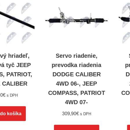
vý hriadeľ,
Servo riadenie,
vá tyč JEEP
prevodka riadenia
p
, PATRIOT,
DODGE CALIBER
D
 CALIBER
4WD 06-, JEEP
COMPASS, PATRIOT
CO
90
€
s DPH
4WD 07-
 do košíka
309,90
€
s DPH