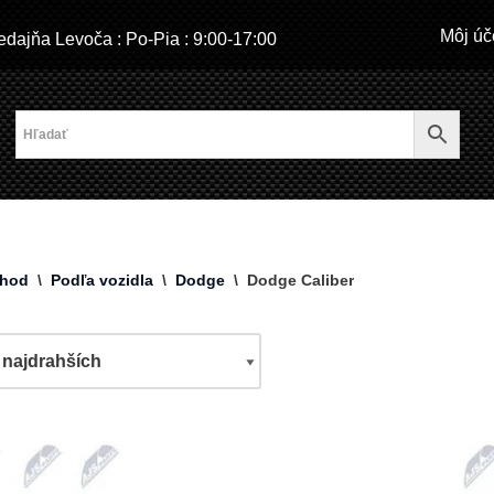
Môj úč
dajňa Levoča : Po-Pia : 9:00-17:00
hod
\
Podľa vozidla
\
Dodge
\
Dodge Caliber