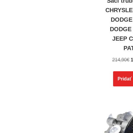
Sací trú
CHRYSLE
DODGE 
DODGE 
JEEP 
PA
214,90
€
1
Pridať