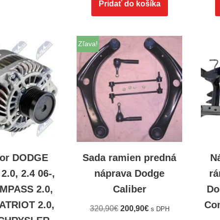
Pridať do košíka
Zľava!
tor DODGE
Sada ramien predná
N
.0, 2.4 06-,
náprava Dodge
rá
MPASS 2.0,
Caliber
Do
PATRIOT 2.0,
Com
320,90
€
200,90
€
s DPH