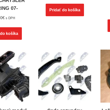
, CHRYSLER
ING 07-
Pridať do košíka
90
€
s DPH
 do košíka