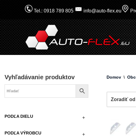
Tel.: 0918 789 805
info@auto-flex.eu
Pre
Prejsť
na
obsah
Vyhľadávanie produktov
Domov
\
Obc
PODĽA DIELU
PODĽA VÝROBCU