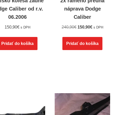
isko kolesa zadné
2x rameno predná
ge Caliber od r.v.
náprava Dodge
06.2006
Caliber
150,90
€
240,90
€
150,90
€
s DPH
s DPH
Pridať do košíka
Pridať do košíka