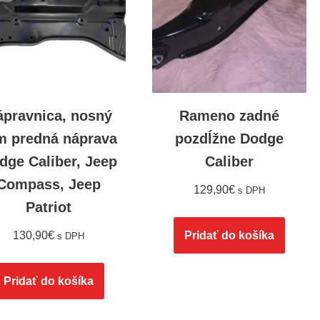
ápravnica, nosný
Rameno zadné
m predná náprava
pozdĺžne Dodge
dge Caliber, Jeep
Caliber
Compass, Jeep
129,90
€
s DPH
Patriot
130,90
€
Pridať do košíka
s DPH
Pridať do košíka