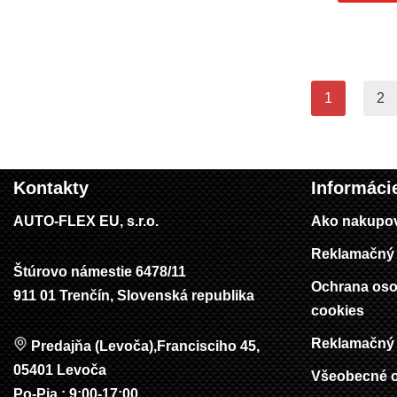
1
2
Kontakty
Informáci
AUTO-FLEX EU, s.r.o.
Ako nakupo
Reklamačný 
Štúrovo námestie 6478/11
Ochrana oso
911 01 Trenčín, Slovenská republika
cookies
Reklamačný 
Predajňa (Levoča),Francisciho 45,
05401 Levoča
Všeobecné 
Po-Pia : 9:00-17:00