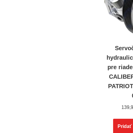
Servo
hydrauli
pre ria
CALIBER
PATRIO
139,
Pridať