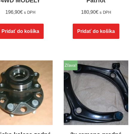
4WD MODELY
Patriot
196,90
€
180,90
€
s DPH
s DPH
Pridať do košíka
Pridať do košíka
Zľava!