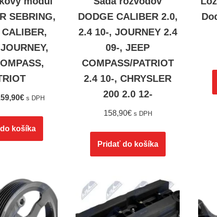
bkový modul
Sada rozvodov
Lož
R SEBRING,
DODGE CALIBER 2.0,
Dod
CALIBER,
2.4 10-, JOURNEY 2.4
JOURNEY,
09-, JEEP
COMPASS,
COMPASS/PATRIOT
TRIOT
2.4 10-, CHRYSLER
200 2.0 12-
59,90
€
s DPH
158,90
€
s DPH
 do košíka
Pridať do košíka