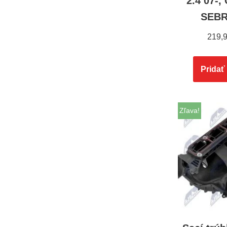
2.4 07-
SEBR
219,
Pridať
Zľava!