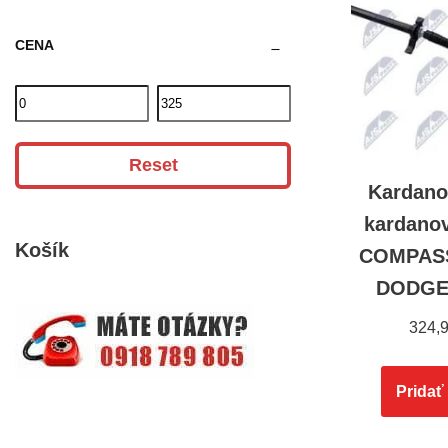
CENA
Reset
Kardano
kardano
Košík
COMPASS
DODGE
324,
Pridať