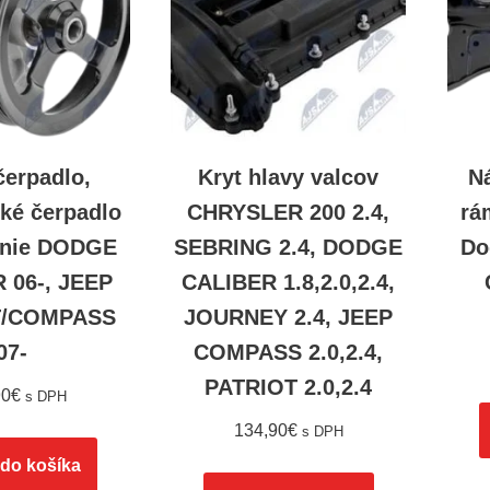
čerpadlo,
Kryt hlavy valcov
N
cké čerpadlo
CHRYSLER 200 2.4,
rá
denie DODGE
SEBRING 2.4, DODGE
Do
 06-, JEEP
CALIBER 1.8,2.0,2.4,
T/COMPASS
JOURNEY 2.4, JEEP
07-
COMPASS 2.0,2.4,
PATRIOT 2.0,2.4
90
€
s DPH
134,90
€
s DPH
 do košíka