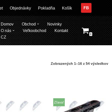
FB
et
Objednávky
Pokladňa
Košík
Domov
Obchod
Novinky
O nás
Veľkoobchod
Kontakt
0
CZ
Zobrazených 1–16 z 54 výsledkov
Zľava!