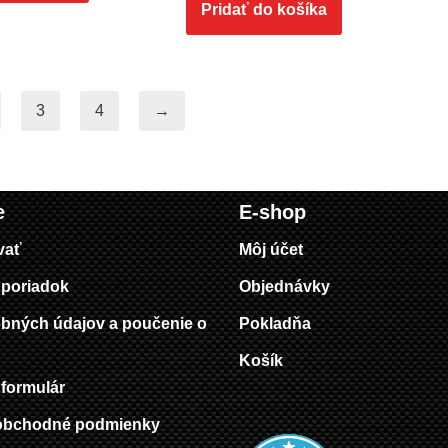
Pridať do košíka
3
4
→
e
E-shop
vať
Môj účet
poriadok
Objednávky
bných údajov a poučenie o
Pokladňa
Košík
formulár
obchodné podmienky