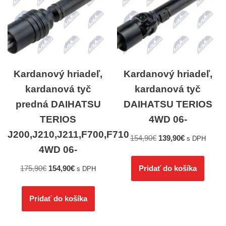
Kardanový hriadeľ,
Kardanový hriadeľ,
kardanová tyč
kardanová tyč
predná DAIHATSU
DAIHATSU TERIOS
TERIOS
4WD 06-
J200,J210,J211,F700,F710
154,90
€
139,90
€
s DPH
4WD 06-
175,90
€
154,90
€
Pridať do košíka
s DPH
Pridať do košíka