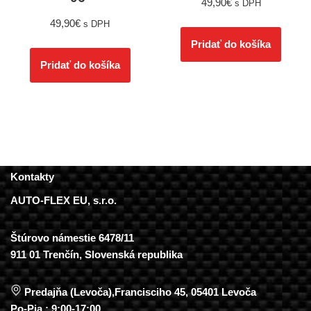
49,90
€
s DPH
49,90
€
s DPH
Pridať do košíka
Pridať do košíka
Kontakty
AUTO-FLEX EU, s.r.o.
Štúrovo námestie 6478/11
911 01 Trenčín, Slovenská republika
Predajňa (Levoča),Francisciho 45, 05401 Levoča
Po-Pia : 9:00-17:00