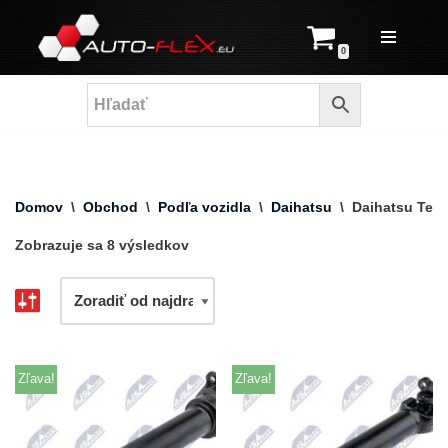
Prejsť
0
na
obsah
Domov
\
Obchod
\
Podľa vozidla
\
Daihatsu
\
Daihatsu Teri
Zobrazuje sa 8 výsledkov
Zľava!
Zľava!