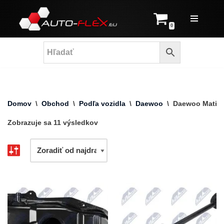
Prejsť
0
na
obsah
Domov
\
Obchod
\
Podľa vozidla
\
Daewoo
\
Daewoo Matiz
Zobrazuje sa 11 výsledkov