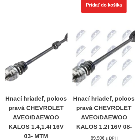
Pridať do košíka
Hnací hriadeľ, poloos
Hnací hriadeľ, poloos
pravá CHEVROLET
pravá CHEVROLET
AVEO/DAEWOO
AVEO/DAEWOO
KALOS 1.4,1.4I 16V
KALOS 1.2I 16V 08-
03- MTM
89,90
€
s DPH