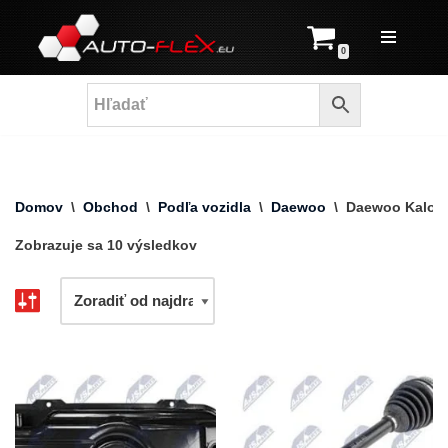
Prejsť
0
na
obsah
Domov
\
Obchod
\
Podľa vozidla
\
Daewoo
\
Daewoo Kalos
Zobrazuje sa 10 výsledkov