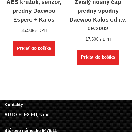
ABS krúžok, senzor,
Zvislý nosný čap
predný Daewoo
predný spodný
Espero + Kalos
Daewoo Kalos od r.v.
09.2002
35,90
€
s DPH
17,50
€
s DPH
Pridať do košíka
Pridať do košíka
Kontakty
AUTO-FLEX EU, s.r.o.
Štúrovo námestie 6478/11