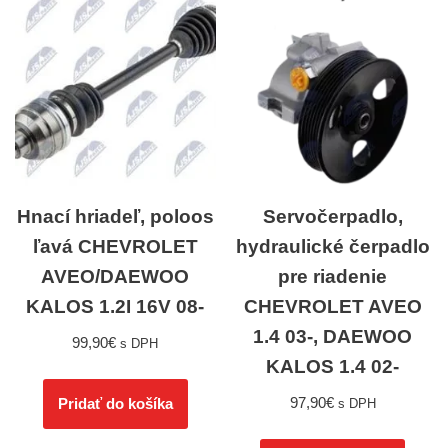
Hnací hriadeľ, poloos
Servočerpadlo,
ľavá CHEVROLET
hydraulické čerpadlo
AVEO/DAEWOO
pre riadenie
KALOS 1.2I 16V 08-
CHEVROLET AVEO
1.4 03-, DAEWOO
99,90
€
s DPH
KALOS 1.4 02-
97,90
€
Pridať do košíka
s DPH