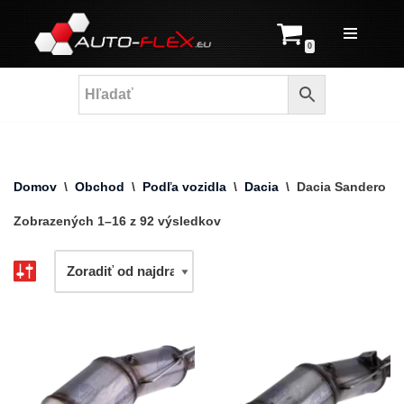
Prejsť
0
na
obsah
Domov
\
Obchod
\
Podľa vozidla
\
Dacia
\
Dacia Sandero
Zobrazených 1–16 z 92 výsledkov