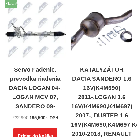
Zľava!
Servo riadenie,
KATALYZÁTOR
prevodka riadenia
DACIA SANDERO 1.6
DACIA LOGAN 04-,
16V(K4M690)
LOGAN MCV 07,
2011-,LOGAN 1.6
SANDERO 09-
16V(K4M690,K4M697)
2007-, DUSTER 1.6
232,90
€
195,50
€
s DPH
16V(K4M690,K4M697,K
2010-2018, RENAULT
Pridať do košíka