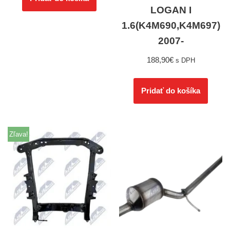
LOGAN I
1.6(K4M690,K4M697)
2007-
188,90
€
s DPH
Pridať do košíka
Zľava!