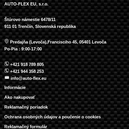
AUTO-FLEX EU, s.r.o.
Štúrovo námestie 6478/11
911 01 Trenčín, Slovenská republika
Predajňa (Levoča),Francisciho 45, 05401 Levoča
Po-Pia : 9:00-17:00
+421 918 789 805
+421 944 358 253
info@auto-flex.eu
Informácie
Ako nakupovať
Reklamačný poriadok
Ochrana osobných údajov a poučenie o cookies
Reklamačný formulár