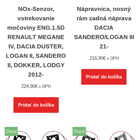
NOx-Senzor,
Nápravnica, nosný
vstrekovanie
rám zadná náprava
močoviny ENG.1.5D
DACIA
RENAULT MEGANE
SANDERO/LOGAN III
IV, DACIA DUSTER,
21-
LOGAN II, SANDERO
216,90
€
s DPH
II, DOKKER, LODGY
2012-
Pridať do košíka
224,90
€
s DPH
Pridať do košíka
Zľava!
Zľava!