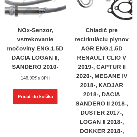
NOx-Senzor,
Chladič pre
vstrekovanie
recirkuláciu plynov
močoviny ENG.1.5D
AGR ENG.1.5D
DACIA LOGAN II,
RENAULT CLIO V
SANDERO 2010-
2019-, CAPTUR II
2020-, MEGANE IV
146,90
€
s DPH
2018-, KADJAR
2018-, DACIA
Pridať do košíka
SANDERO II 2018-,
DUSTER 2017-,
LOGAN II 2018-,
DOKKER 2018-,