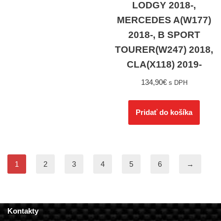
LODGY 2018-,
MERCEDES A(W177)
2018-, B SPORT
TOURER(W247) 2018,
CLA(X118) 2019-
134,90
€
s DPH
Pridať do košíka
1
2
3
4
5
6
→
Kontakty