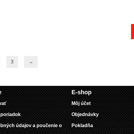
3
→
e
E-shop
vať
Môj účet
poriadok
Objednávky
bných údajov a poučenie o
Pokladňa