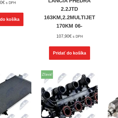
LANCIA PHEDRA
90
€
s DPH
2.2JTD
163KM,2.2MULTIJET
 do košíka
170KM 06-
107,90
€
s DPH
Pridať do košíka
Zľava!