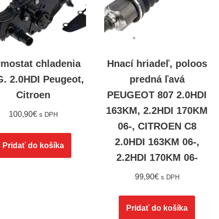
rmostat chladenia
Hnací hriadeľ, poloos
. 2.0HDI Peugeot,
predná ľavá
Citroen
PEUGEOT 807 2.0HDI
163KM, 2.2HDI 170KM
100,90
€
s DPH
06-, CITROEN C8
2.0HDI 163KM 06-,
Pridať do košíka
2.2HDI 170KM 06-
99,90
€
s DPH
Pridať do košíka