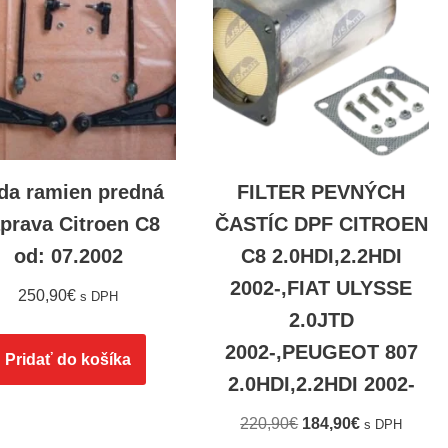
da ramien predná
FILTER PEVNÝCH
prava Citroen C8
ČASTÍC DPF CITROEN
od: 07.2002
C8 2.0HDI,2.2HDI
2002-,FIAT ULYSSE
250,90
€
s DPH
2.0JTD
2002-,PEUGEOT 807
Pridať do košíka
2.0HDI,2.2HDI 2002-
220,90
€
184,90
€
s DPH