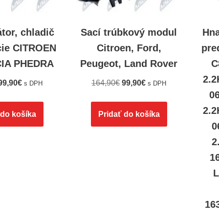
tor, chladič
Sací trúbkový modul
Hna
ácie CITROEN
Citroen, Ford,
pre
CIA PHEDRA
Peugeot, Land Rover
C
2.
99,90
€
164,90
€
99,90
€
s DPH
s DPH
0
2.
 do košíka
Pridať do košíka
0
2
1
16