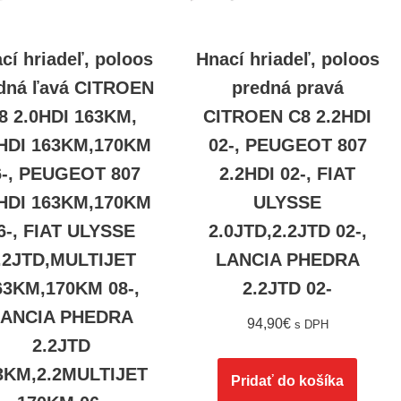
cí hriadeľ, poloos
Hnací hriadeľ, poloos
dná ľavá CITROEN
predná pravá
8 2.0HDI 163KM,
CITROEN C8 2.2HDI
2HDI 163KM,170KM
02-, PEUGEOT 807
6-, PEUGEOT 807
2.2HDI 02-, FIAT
2HDI 163KM,170KM
ULYSSE
6-, FIAT ULYSSE
2.0JTD,2.2JTD 02-,
.2JTD,MULTIJET
LANCIA PHEDRA
63KM,170KM 08-,
2.2JTD 02-
LANCIA PHEDRA
94,90
€
s DPH
2.2JTD
3KM,2.2MULTIJET
Pridať do košíka