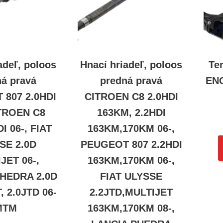
adeľ, poloos
Hnací hriadeľ, poloos
Te
ná pravá
predná pravá
ENG
807 2.0HDI
CITROEN C8 2.0HDI
ITROEN C8
163KM, 2.2HDI
DI 06-, FIAT
163KM,170KM 06-,
SE 2.0D
PEUGEOT 807 2.2HDI
JET 06-,
163KM,170KM 06-,
HEDRA 2.0D
FIAT ULYSSE
, 2.0JTD 06-
2.2JTD,MULTIJET
MTM
163KM,170KM 08-,