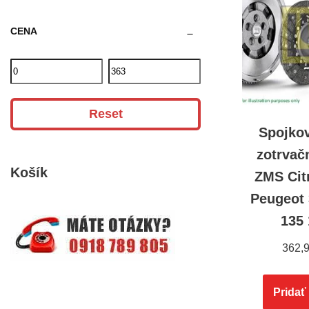
CENA
Reset
Spojko
zotrvač
Košík
ZMS Cit
Peugeot 
135
362,
Pridať