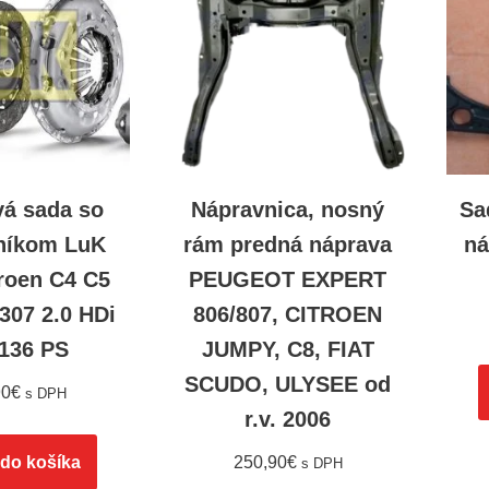
vá sada so
Nápravnica, nosný
Sa
níkom LuK
rám predná náprava
ná
roen C4 C5
PEUGEOT EXPERT
307 2.0 HDi
806/807, CITROEN
 136 PS
JUMPY, C8, FIAT
SCUDO, ULYSEE od
90
€
s DPH
r.v. 2006
 do košíka
250,90
€
s DPH