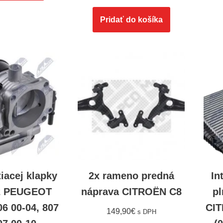
Pridať do košíka
tiacej klapky
2x rameno predná
In
2 PEUGEOT
náprava CITROËN C8
pl
06 00-04, 807
CIT
149,90
€
s DPH