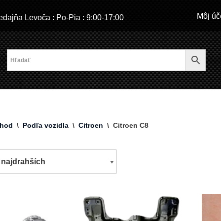
Môj úč
dajňa Levoča : Po-Pia : 9:00-17:00
hod
\
Podľa vozidla
\
Citroen
\
Citroen C8