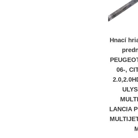
Hnací hri
pred
PEUGEOT 
06-, C
2.0,2.0H
ULYS
MULTI
LANCIA P
MULTIJET