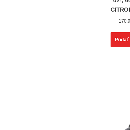
02-, 6
CITROE
170,
Pridať