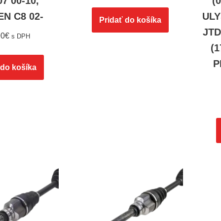
07 00-10,
(
N C8 02-
ULY
Pridať do košíka
JTD
90
€
s DPH
(1
P
 do košíka