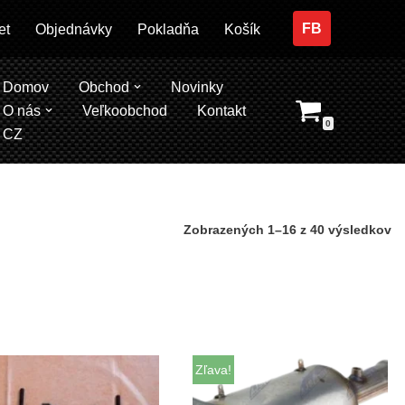
FB
et
Objednávky
Pokladňa
Košík
Domov
Obchod
Novinky
O nás
Veľkoobchod
Kontakt
0
CZ
Zobrazených 1–16 z 40 výsledkov
Zľava!