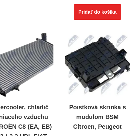
Pridať do košíka
tercooler, chladič
Poistková skrinka s
niaceho vzduchu
modulom BSM
ROËN C8 (EA, EB)
Citroen, Peugeot