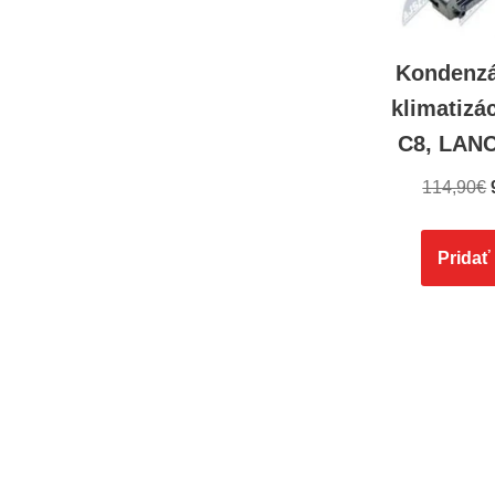
Kondenzá
klimatiz
C8, LAN
114,90
€
Pridať