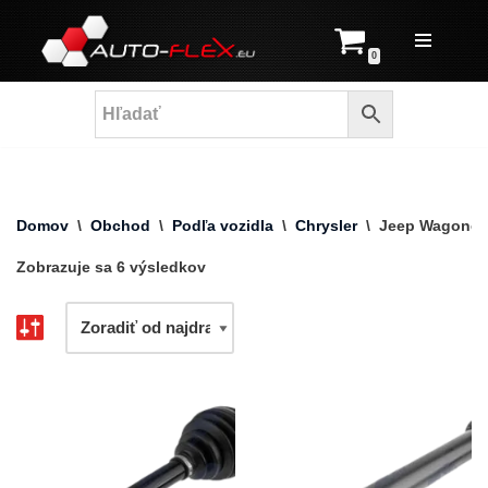
Prejsť
0
na
obsah
Domov
\
Obchod
\
Podľa vozidla
\
Chrysler
\
Jeep Wagonee
Zobrazuje sa 6 výsledkov