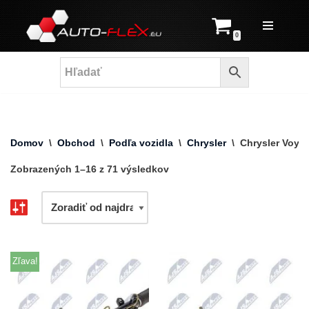
Prejsť
0
na
obsah
Domov
\
Obchod
\
Podľa vozidla
\
Chrysler
\
Chrysler Voya
Zobrazených 1–16 z 71 výsledkov
Zľava!