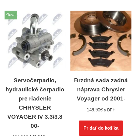
Zľava!
Servočerpadlo,
Brzdná sada zadná
hydraulické čerpadlo
náprava Chrysler
pre riadenie
Voyager od 2001-
CHRYSLER
149,90
€
s DPH
VOYAGER IV 3.3/3.8
00-
Pridať do košíka