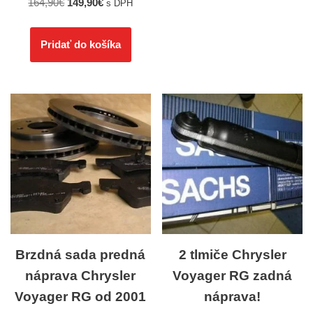
164,90
€
149,90
€
s DPH
Pridať do košíka
Brzdná sada predná
2 tlmiče Chrysler
náprava Chrysler
Voyager RG zadná
Voyager RG od 2001
náprava!