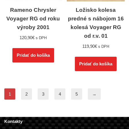
Rameno Chrysler
Ložisko kolesa
Voyager RG od roku
predné s nábojom 16
výroby 2001
kolesá Voyager RG
od r.v. 01
120,90
€
s DPH
119,90
€
s DPH
Pridať do košíka
Pridať do košíka
1
2
3
4
5
→
Kontakty