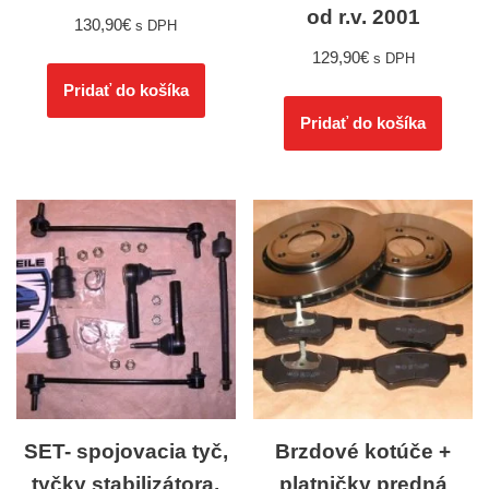
od r.v. 2001
130,90
€
s DPH
129,90
€
s DPH
Pridať do košíka
Pridať do košíka
SET- spojovacia tyč,
Brzdové kotúče +
tyčky stabilizátora,
platničky predná