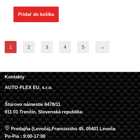
Pridať do košíka
1
2
3
4
5
→
Kontakty
AUTO-FLEX EU, s.r.o.
Štúrovo námestie 6478/11
911 01 Trenčín, Slovenská republika
Predajňa (Levoča),Francisciho 45, 05401 Levoča
Po-Pia : 9:00-17:00