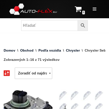
Prejsť
0
na
obsah
Domov
\
Obchod
\
Podľa vozidla
\
Chrysler
\
Chrysler Sebri
Zobrazených 1–16 z 71 výsledkov