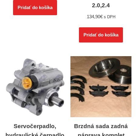
2.0,2.4
Pridať do košíka
134,90
€
s DPH
Pridať do košíka
Servočerpadlo,
Brzdná sada zadná
hydraulické čerpadlo
náprava komplet