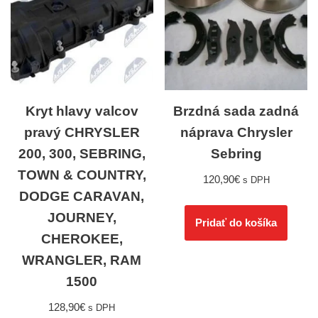
Kryt hlavy valcov
Brzdná sada zadná
pravý CHRYSLER
náprava Chrysler
200, 300, SEBRING,
Sebring
TOWN & COUNTRY,
120,90
€
s DPH
DODGE CARAVAN,
JOURNEY,
Pridať do košíka
CHEROKEE,
WRANGLER, RAM
1500
128,90
€
s DPH