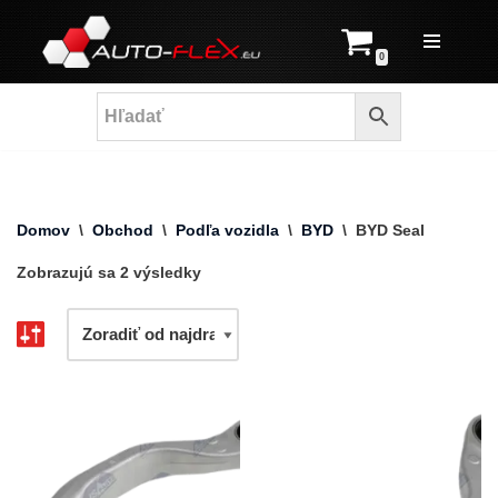
Prejsť
0
na
obsah
Domov
\
Obchod
\
Podľa vozidla
\
BYD
\
BYD Seal
Zobrazujú sa 2 výsledky