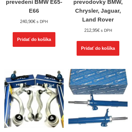
prevedení BMW E65-
prevodovky BMW,
E66
Chrysler, Jaguar,
Land Rover
240,90
€
s DPH
212,95
€
s DPH
Pridať do košíka
Pridať do košíka