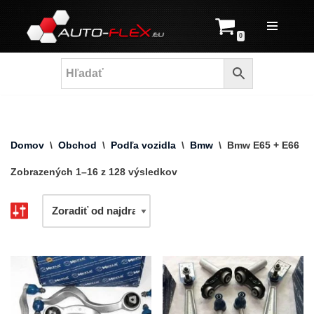
Prejsť
0
na
obsah
Domov
\
Obchod
\
Podľa vozidla
\
Bmw
\
Bmw E65 + E66
Zobrazených 1–16 z 128 výsledkov