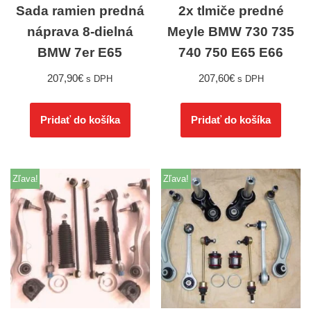
Sada ramien predná
2x tlmiče predné
náprava 8-dielná
Meyle BMW 730 735
BMW 7er E65
740 750 E65 E66
207,90
€
207,60
€
s DPH
s DPH
Pridať do košíka
Pridať do košíka
Zľava!
Zľava!