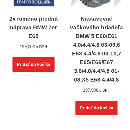
2x rameno predná
Nastavovač
náprava BMW 7er
vačkového hriadeľa
E65
BMW 5 E60/E61
4.0/4.4/4.8 03-09,6
199,00
€
s DPH
E63 4.4/4.8 03-10,7
E65/E66/E67
Pridať do košíka
3.6/4.0/4.4/4.8 01-
08,X5 E53 4.4/4.8
197,90
€
s DPH
Pridať do košíka