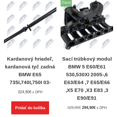
Zľava!
Kardanový hriadeľ,
Sací trúbkový modul
kardanová tyč zadná
BMW 5 E60/E61
BMW E65
530,530XI 2005-,6
735I,740I,750I 03-
E63/E64 ,7 E65/E66
,X5 E70 ,X3 E83 ,3
324,90
€
s DPH
E90/E91
329,90
€
294,90
€
Pridať do košíka
s DPH