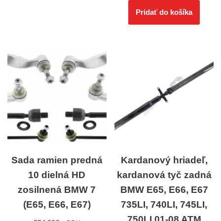
Pridať do košíka
Sada ramien predná
Kardanový hriadeľ,
10 dielná HD
kardanová tyč zadná
zosilnená BMW 7
BMW E65, E66, E67
(E65, E66, E67)
735LI, 740LI, 745LI,
750LI 01-08 ATM