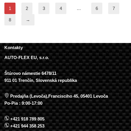
1
2
3
4
…
6
7
8
→
Kontakty
AUTO-FLEX EU, s.r.o.
Štúrovo námestie 6478/11
911 01 Trenčín, Slovenská republika
Predajňa (Levoča),Francisciho 45, 05401 Levoča
Po-Pia : 9:00-17:00
+421 918 789 805
+421 944 358 253