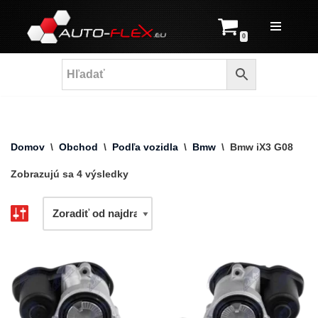
Prejsť
0
na
obsah
Domov
\
Obchod
\
Podľa vozidla
\
Bmw
\
Bmw iX3 G08
Zobrazujú sa 4 výsledky