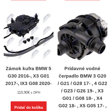
Zámok kufra BMW 5
Prídavné vodné
G30 2016-, X3 G01
čerpadlo BMW 3 G20
2017-, IX3 G08 2020-
/ G21 / G28 17- , 4 G22
/ G23 / G26 19- , X3
110,90
€
s DPH
G01 / G08 18- , X4
G02 18- , X5 G05 17- ,
Pridať do košíka