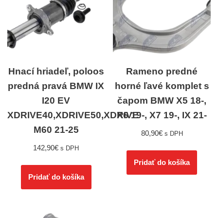
Hnací hriadeľ, poloos
Rameno predné
predná pravá BMW IX
horné ľavé komplet s
I20 EV
čapom BMW X5 18-,
XDRIVE40,XDRIVE50,XDRIVE
X6 19-, X7 19-, IX 21-
M60 21-25
80,90
€
s DPH
142,90
€
s DPH
Pridať do košíka
Pridať do košíka