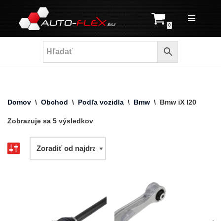
Prejsť
0
na
obsah
Domov
\
Obchod
\
Podľa vozidla
\
Bmw
\
Bmw iX I20
Zobrazuje sa 5 výsledkov