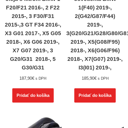
F20/F21 2016-, 2 F22
1(F40) 2019-,
2015-, 3 F30/F31
2(G42/G87/F44)
2015-,3 GT F34 2016-,
2019-,
X3 G01 2017-, X5 G05
3(G20/G21/G28/G80/G8
2018-, X6 G06 2019-,
2019-, X5(G08/F95)
X7 G07 2019-, 3
2018-, X6(G06/F96)
G20/G31 2018-, 5
2018-, X7(G07) 2019-,
G30/G31
I3(I01) 2019-,
187,90
€
185,90
€
s DPH
s DPH
Pridať do košíka
Pridať do košíka