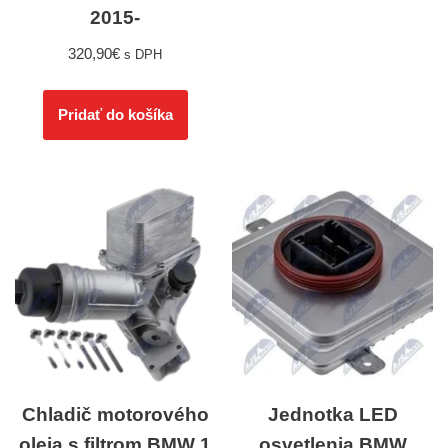
2015-
320,90
€
s DPH
Pridať do košíka
Chladič motorového
Jednotka LED
oleja s filtrom BMW 1
osvetlenia BMW