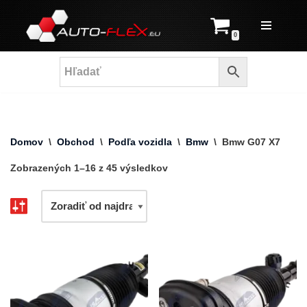
Prejsť
0
na
obsah
Domov
\
Obchod
\
Podľa vozidla
\
Bmw
\
Bmw G07 X7
Zobrazených 1–16 z 45 výsledkov