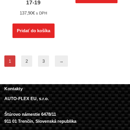
17-19
137,90
€
s DPH
Pridať do košíka
1
2
3
→
Kontakty
AUTO-FLEX EU, s.r.o.
Štúrovo námestie 6478/11
911 01 Trenčín, Slovenská republika