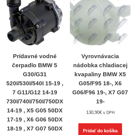
Prídavné vodné
Vyrovnávacia
čerpadlo BMW 5
nádobka chladiacej
G30/G31
kvapaliny BMW X5
520I/530I/540I 15-19 ,
G05/F95 18-, X6
7 G11/G12 14-19
G06/F96 19-, X7 G07
730I/740I/750I/750DX
19-
14-19 , X5 G05 50DX
130,90
€
s DPH
17-19 , X6 G06 50DX
18-19 , X7 G07 50DX
Pridať do košíka