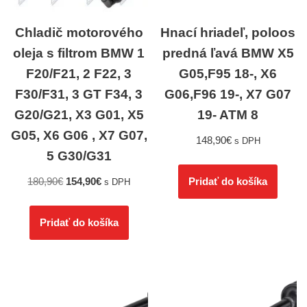
Chladič motorového
Hnací hriadeľ, poloos
oleja s filtrom BMW 1
predná ľavá BMW X5
F20/F21, 2 F22, 3
G05,F95 18-, X6
F30/F31, 3 GT F34, 3
G06,F96 19-, X7 G07
G20/G21, X3 G01, X5
19- ATM 8
G05, X6 G06 , X7 G07,
148,90
€
s DPH
5 G30/G31
180,90
€
154,90
€
Pridať do košíka
s DPH
Pridať do košíka