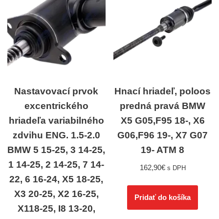
Nastavovací prvok
Hnací hriadeľ, poloos
excentrického
predná pravá BMW
hriadeľa variabilného
X5 G05,F95 18-, X6
zdvihu ENG. 1.5-2.0
G06,F96 19-, X7 G07
BMW 5 15-25, 3 14-25,
19- ATM 8
1 14-25, 2 14-25, 7 14-
162,90
€
s DPH
22, 6 16-24, X5 18-25,
X3 20-25, X2 16-25,
Pridať do košíka
X118-25, I8 13-20,