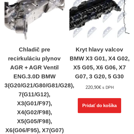
Chladič pre
Kryt hlavy valcov
recirkuláciu plynov
BMW X3 G01, X4 G02,
AGR + AGR Ventil
X5 G05, X6 G06, X7
ENG.3.0D BMW
G07, 3 G20, 5 G30
3(G20/G21/G80/G81/G28),
220,90
€
s DPH
7(G11/G12),
X3(G01/F97),
Pridať do košíka
X4(G02/F98),
X5(G05/F98),
X6(G06/F95), X7(G07)