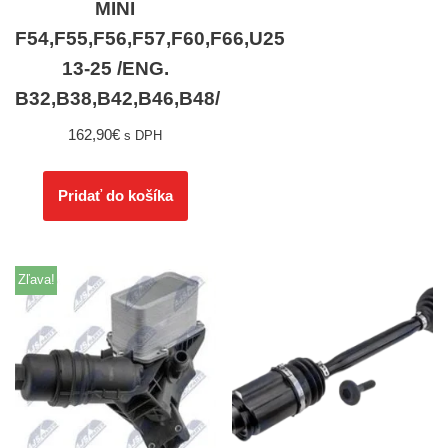
MINI
F54,F55,F56,F57,F60,F66,U25
13-25 /ENG.
B32,B38,B42,B46,B48/
162,90
€
s DPH
Pridať do košíka
Zľava!