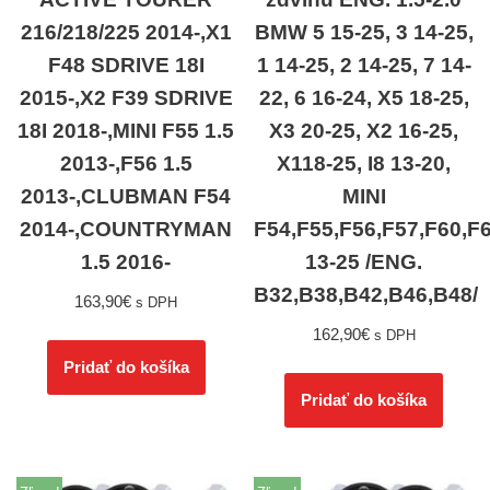
216/218/225 2014-,X1
BMW 5 15-25, 3 14-25,
F48 SDRIVE 18I
1 14-25, 2 14-25, 7 14-
2015-,X2 F39 SDRIVE
22, 6 16-24, X5 18-25,
18I 2018-,MINI F55 1.5
X3 20-25, X2 16-25,
2013-,F56 1.5
X118-25, I8 13-20,
2013-,CLUBMAN F54
MINI
2014-,COUNTRYMAN
F54,F55,F56,F57,F60,F
1.5 2016-
13-25 /ENG.
B32,B38,B42,B46,B48/
163,90
€
s DPH
162,90
€
s DPH
Pridať do košíka
Pridať do košíka