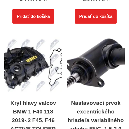
Pridať do košíka
Pridať do košíka
Kryt hlavy valcov
Nastavovací prvok
BMW 1 F40 118
excentrického
2019-,2 F45, F46
hriadeľa variabilného
ACTIVE TOURER
zdvihu ENG. 1.5-2.0