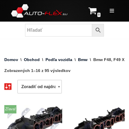
Prejsť
0
na
obsah
Domov
\
Obchod
\
Podľa vozidla
\
Bmw
\
Bmw F48, F49 X1
Zobrazených 1–16 z 95 výsledkov
Zľava!