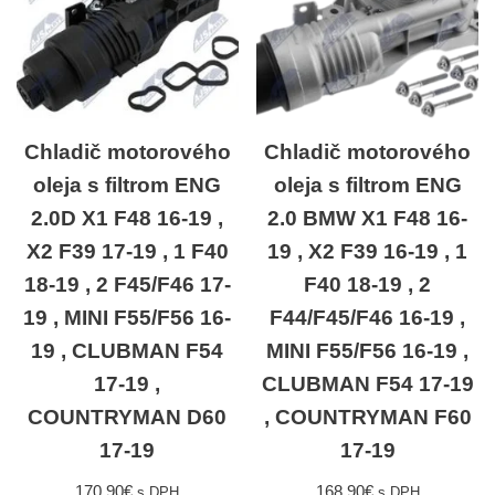
Chladič motorového
Chladič motorového
oleja s filtrom ENG
oleja s filtrom ENG
2.0D X1 F48 16-19 ,
2.0 BMW X1 F48 16-
X2 F39 17-19 , 1 F40
19 , X2 F39 16-19 , 1
18-19 , 2 F45/F46 17-
F40 18-19 , 2
19 , MINI F55/F56 16-
F44/F45/F46 16-19 ,
19 , CLUBMAN F54
MINI F55/F56 16-19 ,
17-19 ,
CLUBMAN F54 17-19
COUNTRYMAN D60
, COUNTRYMAN F60
17-19
17-19
170,90
€
168,90
€
s DPH
s DPH