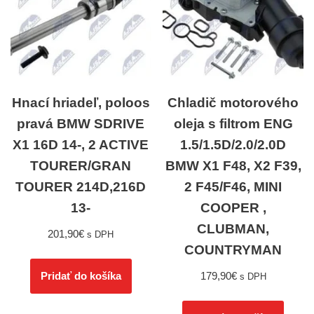
Hnací hriadeľ, poloos
Chladič motorového
pravá BMW SDRIVE
oleja s filtrom ENG
X1 16D 14-, 2 ACTIVE
1.5/1.5D/2.0/2.0D
TOURER/GRAN
BMW X1 F48, X2 F39,
TOURER 214D,216D
2 F45/F46, MINI
13-
COOPER ,
CLUBMAN,
201,90
€
s DPH
COUNTRYMAN
179,90
€
Pridať do košíka
s DPH