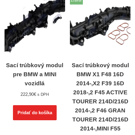
Zľava!
Sací trúbkový modul
Sací trúbkový modul
pre BMW a MINI
BMW X1 F48 16D
vozidlá
2014-,X2 F39 16D
2018-,2 F45 ACTIVE
222,90
€
s DPH
TOURER 214D/216D
2014-,2 F46 GRAN
Pridať do košíka
TOURER 214D/216D
2014-,MINI F55