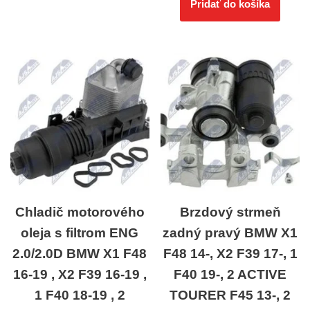
Pridať do košíka
Chladič motorového
Brzdový strmeň
oleja s filtrom ENG
zadný pravý BMW X1
2.0/2.0D BMW X1 F48
F48 14-, X2 F39 17-, 1
16-19 , X2 F39 16-19 ,
F40 19-, 2 ACTIVE
1 F40 18-19 , 2
TOURER F45 13-, 2