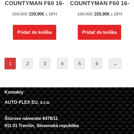
COUNTYMAN F60 16-
COUNTYMAN F60 16-
169,90
€
159,90
€
169,90
€
159,90
€
s DPH
s DPH
Pridať do košíka
Pridať do košíka
1
2
3
4
5
6
→
Kontakty
AUTO-FLEX EU, s.r.o.
Štúrovo námestie 6478/11
911 01 Trenčín, Slovenská republika