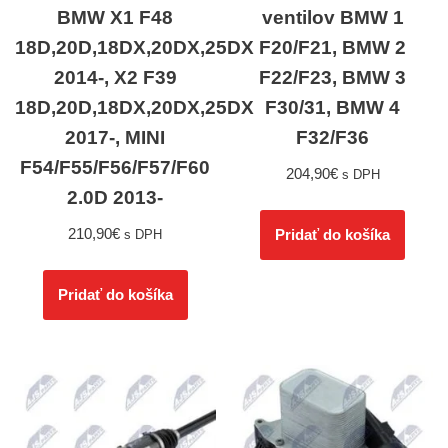
BMW X1 F48
ventilov BMW 1
18D,20D,18DX,20DX,25DX
F20/F21, BMW 2
2014-, X2 F39
F22/F23, BMW 3
18D,20D,18DX,20DX,25DX
F30/31, BMW 4
2017-, MINI
F32/F36
F54/F55/F56/F57/F60
204,90
€
s DPH
2.0D 2013-
210,90
€
Pridať do košíka
s DPH
Pridať do košíka