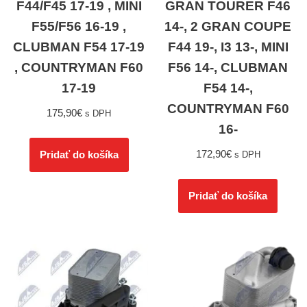
F44/F45 17-19 , MINI
GRAN TOURER F46
F55/F56 16-19 ,
14-, 2 GRAN COUPE
CLUBMAN F54 17-19
F44 19-, I3 13-, MINI
, COUNTRYMAN F60
F56 14-, CLUBMAN
17-19
F54 14-,
COUNTRYMAN F60
175,90
€
s DPH
16-
172,90
€
Pridať do košíka
s DPH
Pridať do košíka