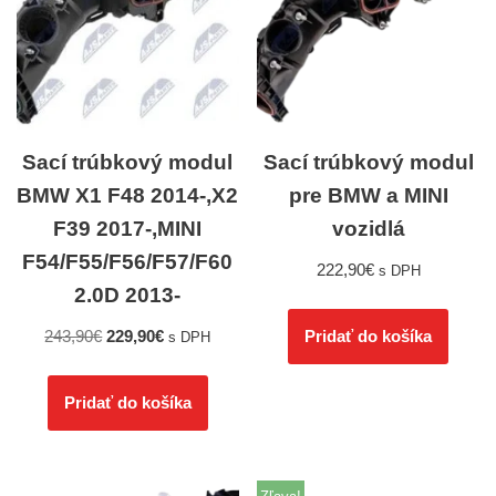
Sací trúbkový modul
Sací trúbkový modul
BMW X1 F48 2014-,X2
pre BMW a MINI
F39 2017-,MINI
vozidlá
F54/F55/F56/F57/F60
222,90
€
s DPH
2.0D 2013-
243,90
€
229,90
€
Pridať do košíka
s DPH
Pridať do košíka