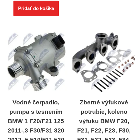
Pridať do košíka
Vodné čerpadlo,
Zberné výfukové
pumpa s tesnením
potrubie, koleno
BMW 1 F20/F21 125
výfuku BMW F20,
2011-,3 F30/F31 320
F21, F22, F23, F30,
2012-,5 F10/F11 520
F31, F32, F33, F34,