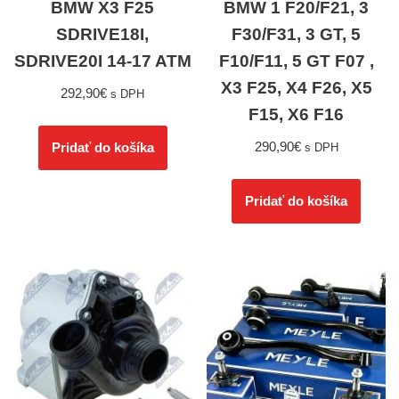
BMW X3 F25
BMW 1 F20/F21, 3
SDRIVE18I,
F30/F31, 3 GT, 5
SDRIVE20I 14-17 ATM
F10/F11, 5 GT F07 ,
X3 F25, X4 F26, X5
292,90
€
s DPH
F15, X6 F16
290,90
€
Pridať do košíka
s DPH
Pridať do košíka