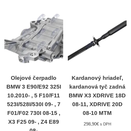
Olejové čerpadlo
Kardanový hriadeľ,
BMW 3 E90/E92 325I
kardanová tyč zadná
10.2010- , 5 F10/F11
BMW X3 XDRIVE 18D
523I/528I/530I 09- , 7
08-11, XDRIVE 20D
F01/F02 730I 08-15 ,
08-10 MTM
X3 F25 09- , Z4 E89
298,90
€
s DPH
08-