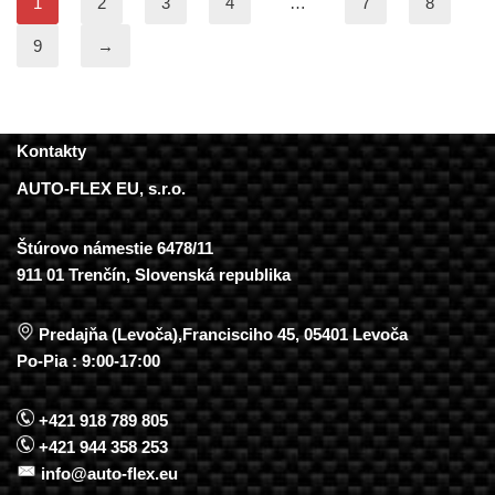
1
2
3
4
…
7
8
9
→
Kontakty
AUTO-FLEX EU, s.r.o.
Štúrovo námestie 6478/11
911 01 Trenčín, Slovenská republika
Predajňa (Levoča),Francisciho 45, 05401 Levoča
Po-Pia : 9:00-17:00
+421 918 789 805
+421 944 358 253
info@auto-flex.eu