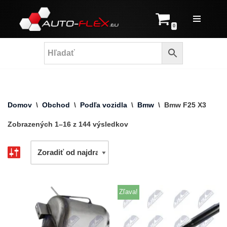
Prejsť
0
na
obsah
Domov
\
Obchod
\
Podľa vozidla
\
Bmw
\
Bmw F25 X3
Zobrazených 1–16 z 144 výsledkov
Zľava!