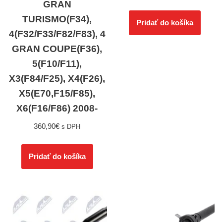
GRAN
TURISMO(F34),
Pridať do košíka
4(F32/F33/F82/F83), 4
GRAN COUPE(F36),
5(F10/F11),
X3(F84/F25), X4(F26),
X5(E70,F15/F85),
X6(F16/F86) 2008-
360,90
€
s DPH
Pridať do košíka