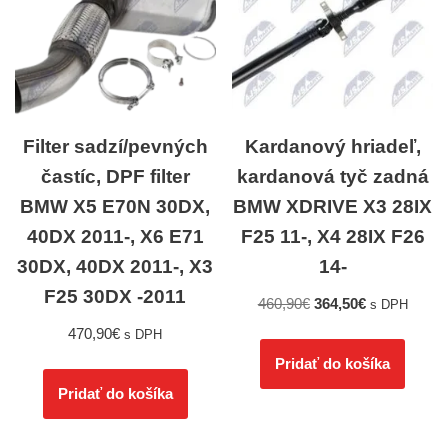
Filter sadzí/pevných
Kardanový hriadeľ,
častíc, DPF filter
kardanová tyč zadná
BMW X5 E70N 30DX,
BMW XDRIVE X3 28IX
40DX 2011-, X6 E71
F25 11-, X4 28IX F26
30DX, 40DX 2011-, X3
14-
F25 30DX -2011
460,90
€
364,50
€
s DPH
470,90
€
s DPH
Pridať do košíka
Pridať do košíka