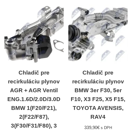
Chladič pre
Chladič pre
recirkuláciu plynov
recirkuláciu plynov
AGR + AGR Ventil
BMW 3er F30, 5er
ENG.1.6D/2.0D/3.0D
F10, X3 F25, X5 F15,
BMW 1(F20/F21),
TOYOTA AVENSIS,
2(F22/F87),
RAV4
3(F30/F31/F80), 3
339,90
€
s DPH