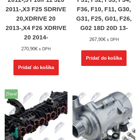
2011-,X3 F25 SDRIVE
F36, F10, F11, G30,
20,XDRIVE 20
G31, F25, G01, F26,
2013-,X4 F26 XDRIVE
G02 18D 20D 13-
20 2014-
267,90
€
s DPH
270,90
€
s DPH
Pridať do košíka
Pridať do košíka
Zľava!