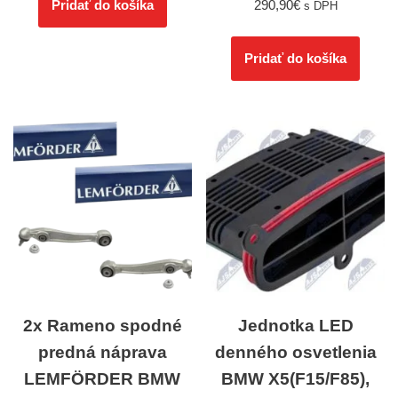
290,90
€
Pridať do košíka
s DPH
Pridať do košíka
2x Rameno spodné
Jednotka LED
predná náprava
denného osvetlenia
LEMFÖRDER BMW
BMW X5(F15/F85),