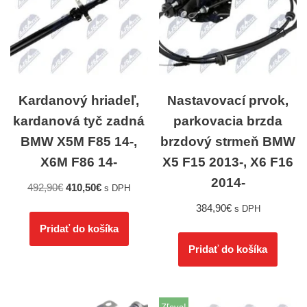
Kardanový hriadeľ,
Nastavovací prvok,
kardanová tyč zadná
parkovacia brzda
BMW X5M F85 14-,
brzdový strmeň BMW
X6M F86 14-
X5 F15 2013-, X6 F16
2014-
492,90
€
410,50
€
s DPH
384,90
€
s DPH
Pridať do košíka
Pridať do košíka