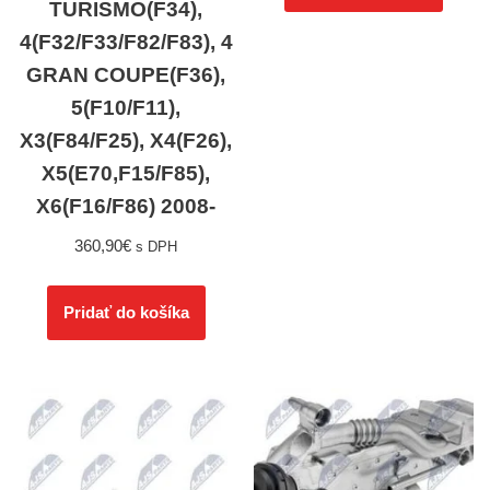
TURISMO(F34),
4(F32/F33/F82/F83), 4
GRAN COUPE(F36),
5(F10/F11),
X3(F84/F25), X4(F26),
X5(E70,F15/F85),
X6(F16/F86) 2008-
360,90
€
s DPH
Pridať do košíka