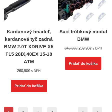
Kardanový hriadeľ,
Sací trúbkový modul
kardanová tyč zadná
BMW
BMW 2.0T XDRIVE X5
345,90
€
259,90
€
s DPH
F15 28IX,40EX 15-18
ATM
Pridať do košíka
260,90
€
s DPH
Pridať do košíka