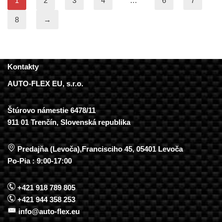
1
2
3
4
…
6
7
8
→
Kontakty
AUTO-FLEX EU, s.r.o.
Štúrovo námestie 6478/11
911 01 Trenčín, Slovenská republika
Predajňa (Levoča),Francisciho 45, 05401 Levoča
Po-Pia : 9:00-17:00
+421 918 789 805
+421 944 358 253
info@auto-flex.eu