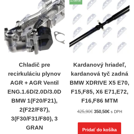
Zľava!
Chladič pre
Kardanový hriadeľ,
recirkuláciu plynov
kardanová tyč zadná
AGR + AGR Ventil
BMW XDRIVE X5 E70,
ENG.1.6D/2.0D/3.0D
F15,F85, X6 E71,E72,
BMW 1(F20/F21),
F16,F86 MTM
2(F22/F87),
425,90
€
350,50
€
s DPH
3(F30/F31/F80), 3
GRAN
Pridať do košíka