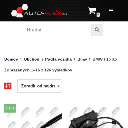
Prejsť
0
na
obsah
Domov
\
Obchod
\
Podľa vozidla
\
Bmw
\
BMW F15 X5
Zobrazených 1–16 z 126 výsledkov
Zľava!