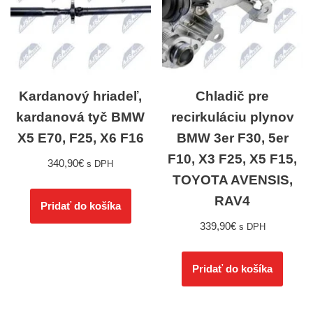
Kardanový hriadeľ,
Chladič pre
kardanová tyč BMW
recirkuláciu plynov
X5 E70, F25, X6 F16
BMW 3er F30, 5er
F10, X3 F25, X5 F15,
340,90
€
s DPH
TOYOTA AVENSIS,
RAV4
Pridať do košíka
339,90
€
s DPH
Pridať do košíka