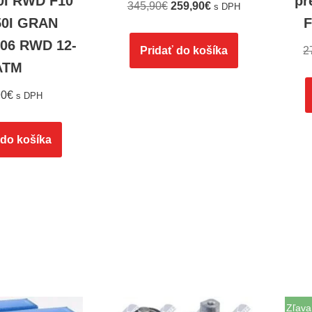
I RWD F10
pr
345,90
€
259,90
€
s DPH
650I GRAN
F
06 RWD 12-
Pridať do košíka
2
ATM
90
€
s DPH
 do košíka
Zľava