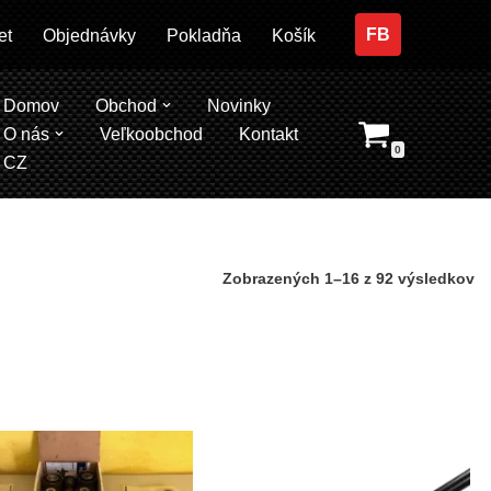
FB
et
Objednávky
Pokladňa
Košík
Domov
Obchod
Novinky
O nás
Veľkoobchod
Kontakt
0
CZ
Zobrazených 1–16 z 92 výsledkov