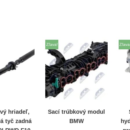
Zľava!
Zľava
vý hriadeľ,
Sací trúbkový modul
á tyč zadná
BMW
hyd