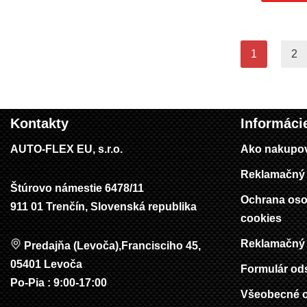
1
2
Kontakty
Informáci
AUTO-FLEX EU, s.r.o.
Ako nakupo
Reklamačný 
Štúrovo námestie 6478/11
Ochrana oso
911 01 Trenčín, Slovenská republika
cookies
Reklamačný 
Predajňa (Levoča),Francisciho 45,
05401 Levoča
Formulár od
Po-Pia : 9:00-17:00
Všeobecné 