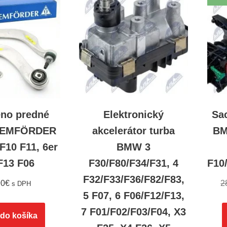
eno predné
Elektronický
Sa
LEMFÖRDER
akcelerátor turba
BM
F10 F11, 6er
BMW 3
F13 F06
F30/F80/F34/F31, 4
F10
F32/F33/F36/F82/F83,
90
€
2
s DPH
5 F07, 6 F06/F12/F13,
7 F01/F02/F03/F04, X3
 do košíka