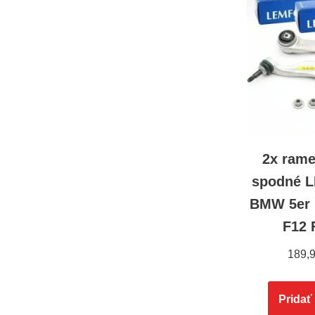
2x ram
spodné 
BMW 5er 
F12 
189,
Pridať