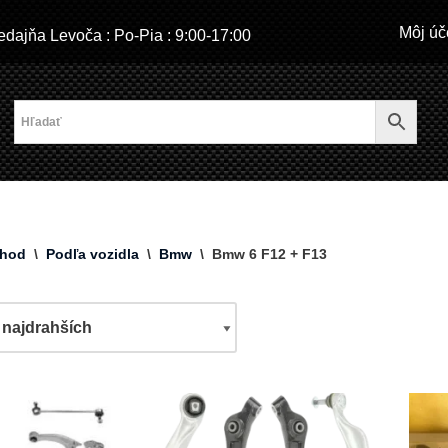
Môj úč
dajňa Levoča : Po-Pia : 9:00-17:00
hod
\
Podľa vozidla
\
Bmw
\
Bmw 6 F12 + F13