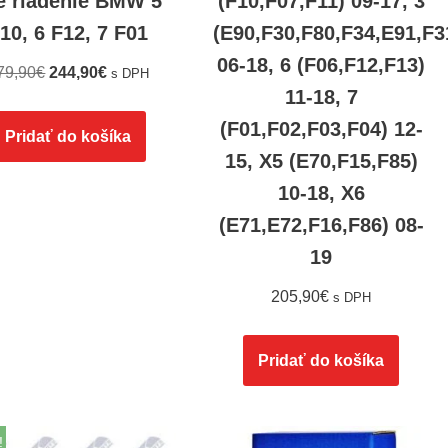
e riadenie BMW 5
(F10,F07,F11) 09-17, 3
10, 6 F12, 7 F01
(E90,F30,F80,F34,E91,F3
06-18, 6 (F06,F12,F13)
79,90
€
244,90
€
s DPH
11-18, 7
(F01,F02,F03,F04) 12-
Pridať do košíka
15, X5 (E70,F15,F85)
10-18, X6
(E71,E72,F16,F86) 08-
19
205,90
€
s DPH
Pridať do košíka
!