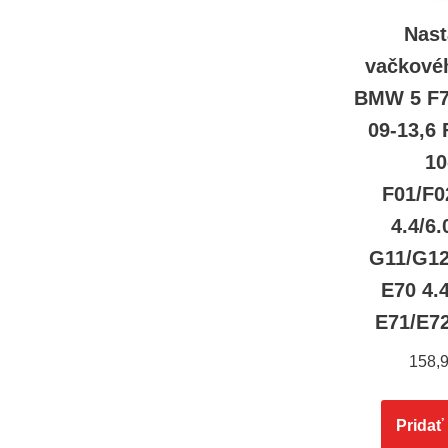
Nast
vačkové
BMW 5 F7
09-13,6 
10
F01/F0
4.4/6.
G11/G12
E70 4.
E71/E72
158,
Pridať