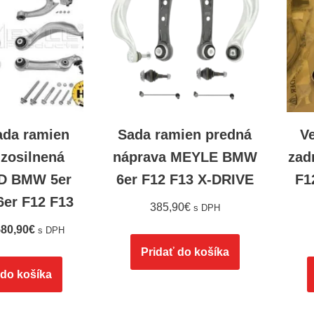
ada ramien
Sada ramien predná
V
 zosilnená
náprava MEYLE BMW
zad
D BMW 5er
6er F12 F13 X-DRIVE
F1
6er F12 F13
385,90
€
s DPH
80,90
€
s DPH
Pridať do košíka
 do košíka