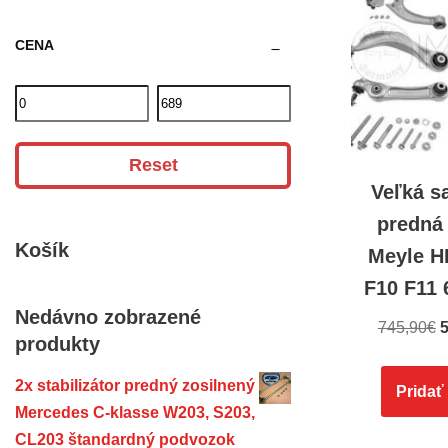
CENA
Reset
Veľká s
predná
Košík
Meyle H
F10 F11 
Nedávno zobrazené
745,90
€
5
produkty
2x stabilizátor predný zosilnený
Pridať
Mercedes C-klasse W203, S203,
CL203 štandardný podvozok