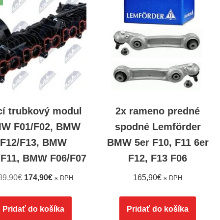
cí trubkový modul
2x rameno predné
W F01/F02, BMW
spodné Lemförder
F12/F13, BMW
BMW 5er F10, F11 6er
/F11, BMW F06/F07
F12, F13 F06
89,90
€
174,90
€
165,90
€
s DPH
s DPH
Pridať do košíka
Pridať do košíka