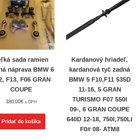
eľká sada ramien
Kardanový hriadeľ,
ná náprava BMW 6
kardanová tyč zadná
2, F13, F06 GRAN
BMW 5 F10,F11 535D
COUPE
11-16, 5 GRAN
TURISMO F07 550I
380,00
€
s DPH
09-, 6 GRAN COUPE
640D 12-18, 750I,750LI
Pridať do košíka
F0# 08- ATM8