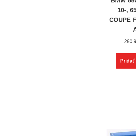
BMW 550
10-, 
COUPE F
290,
Pridať