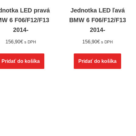
dnotka LED pravá
Jednotka LED ľavá
W 6 F06/F12/F13
BMW 6 F06/F12/F13
2014-
2014-
156,90
€
156,90
€
s DPH
s DPH
Pridať do košíka
Pridať do košíka