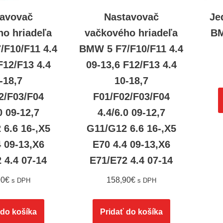
avovač
Nastavovač
Je
ho hriadeľa
vačkového hriadeľa
BM
/F10/F11 4.4
BMW 5 F7/F10/F11 4.4
F12/F13 4.4
09-13,6 F12/F13 4.4
-18,7
10-18,7
2/F03/F04
F01/F02/F03/F04
0 09-12,7
4.4/6.0 09-12,7
 6.6 16-,X5
G11/G12 6.6 16-,X5
4 09-13,X6
E70 4.4 09-13,X6
 4.4 07-14
E71/E72 4.4 07-14
90
€
158,90
€
s DPH
s DPH
 do košíka
Pridať do košíka