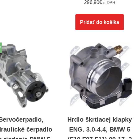
296,90
€
s DPH
Pridať do košíka
!
Servočerpadlo,
Hrdlo škrtiacej klapky
raulické čerpadlo
ENG. 3.0-4.4, BMW 5