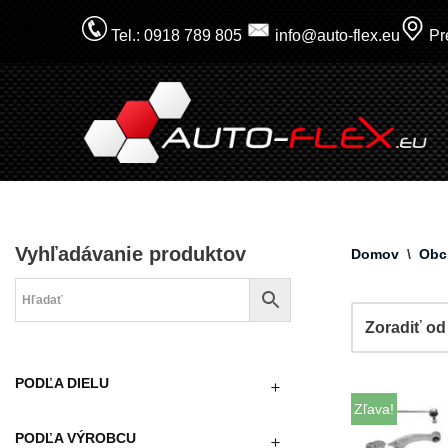
Tel.: 0918 789 805
info@auto-flex.eu
Pre
Prejsť
na
obsah
Vyhľadávanie produktov
Domov
\
Obc
PODĽA DIELU
Zľava!
PODĽA VÝROBCU