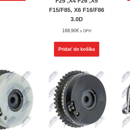
F25 ,X4 F26 ,X5
F15/F85, X6 F16/F86
3.0D
188,90
€
s DPH
Pridať do košíka