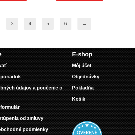
3
4
5
6
→
e
E-shop
vať
Môj účet
poriadok
Objednávky
bných údajov a poučenie o
Pokladňa
Košík
formulár
stúpenia od zmluvy
obchodné podmienky