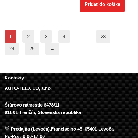
Pridať do košíka
1
2
3
4
…
23
24
25
→
Kontakty
AUTO-FLEX EU, s.r.o.
Štúrovo námestie 6478/11
911 01 Trenčín, Slovenská republika
Predajňa (Levoča),Francisciho 45, 05401 Levoča
Po-Pia : 9:00-17:00