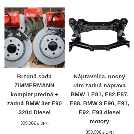
Brzdná sada
Nápravnica, nosný
ZIMMERMANN
rám zadná náprava
komplet predná +
BMW 1 E81, E82,E87,
zadná BMW 3er E90
E88, BMW 3 E90, E91,
320d Diesel
E92, E93 diesel
motory
399,90
€
s DPH
398,90
€
s DPH