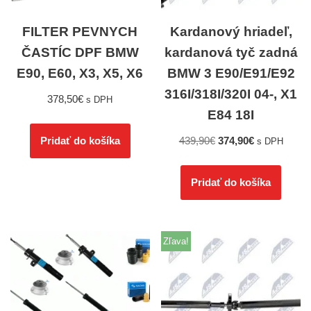
FILTER PEVNYCH
Kardanový hriadeľ,
ČASTÍC DPF BMW
kardanová tyč zadná
E90, E60, X3, X5, X6
BMW 3 E90/E91/E92
316I/318I/320I 04-, X1
378,50
€
s DPH
E84 18I
439,90
€
374,90
€
Pridať do košíka
s DPH
Pridať do košíka
Zľava!