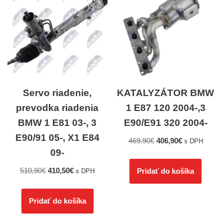
Servo riadenie,
KATALYZÁTOR BMW
prevodka riadenia
1 E87 120 2004-,3
BMW 1 E81 03-, 3
E90/E91 320 2004-
E90/91 05-, X1 E84
469,90
€
406,90
€
s DPH
09-
510,90
€
410,50
€
Pridať do košíka
s DPH
Pridať do košíka