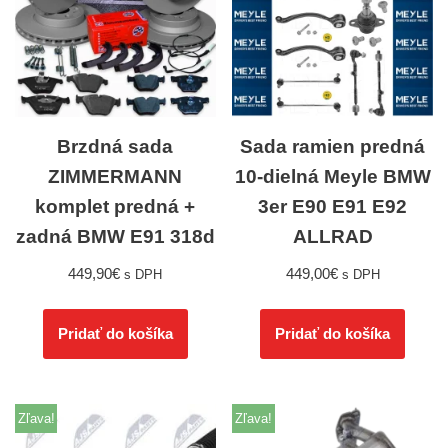
Brzdná sada
Sada ramien predná
ZIMMERMANN
10-dielná Meyle BMW
komplet predná +
3er E90 E91 E92
zadná BMW E91 318d
ALLRAD
449,90
€
449,00
€
s DPH
s DPH
Pridať do košíka
Pridať do košíka
Zľava!
Zľava!