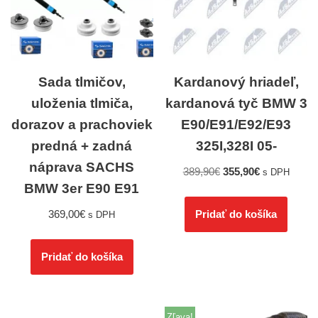
Sada tlmičov,
Kardanový hriadeľ,
uloženia tlmiča,
kardanová tyč BMW 3
dorazov a prachoviek
E90/E91/E92/E93
predná + zadná
325I,328I 05-
náprava SACHS
389,90
€
355,90
€
s DPH
BMW 3er E90 E91
369,00
€
Pridať do košíka
s DPH
Pridať do košíka
Zľava!