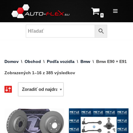
Prejsť
0
na
obsah
Domov
\
Obchod
\
Podľa vozidla
\
Bmw
\
Bmw E90 + E91
Zobrazených 1–16 z 385 výsledkov