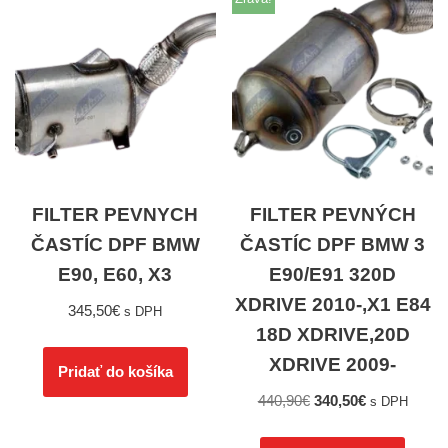
FILTER PEVNYCH
FILTER PEVNÝCH
ČASTÍC DPF BMW
ČASTÍC DPF BMW 3
E90, E60, X3
E90/E91 320D
XDRIVE 2010-,X1 E84
345,50
€
s DPH
18D XDRIVE,20D
XDRIVE 2009-
Pridať do košíka
440,90
€
340,50
€
s DPH