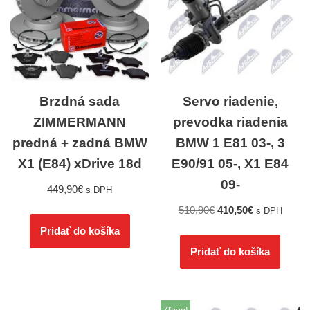
Brzdná sada
Servo riadenie,
ZIMMERMANN
prevodka riadenia
predná + zadná BMW
BMW 1 E81 03-, 3
X1 (E84) xDrive 18d
E90/91 05-, X1 E84
09-
449,90
€
s DPH
510,90
€
410,50
€
s DPH
Pridať do košíka
Pridať do košíka