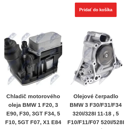
Pridať do košíka
Chladič motorového
Olejové čerpadlo
oleja BMW 1 F20, 3
BMW 3 F30/F31/F34
E90, F30, 3GT F34, 5
320I/328I 11-18 , 5
F10, 5GT F07, X1 E84
F10/F11/F07 520I/528I