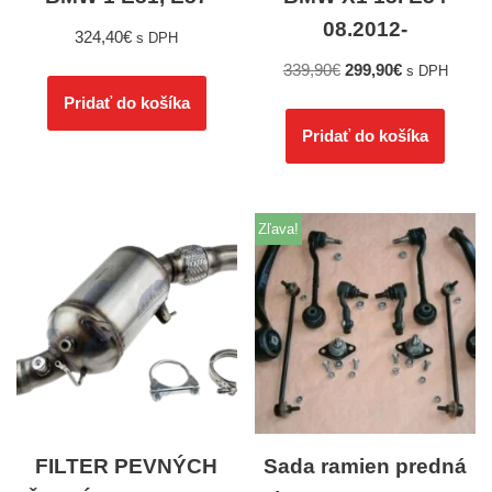
08.2012-
324,40
€
s DPH
339,90
€
299,90
€
s DPH
Pridať do košíka
Pridať do košíka
Zľava!
FILTER PEVNÝCH
Sada ramien predná