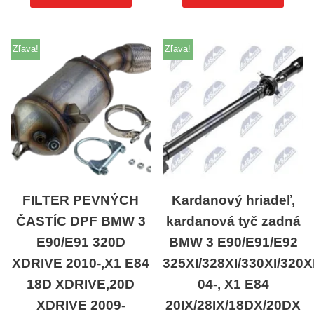
Zľava!
Zľava!
FILTER PEVNÝCH
Kardanový hriadeľ,
ČASTÍC DPF BMW 3
kardanová tyč zadná
E90/E91 320D
BMW 3 E90/E91/E92
XDRIVE 2010-,X1 E84
325XI/328XI/330XI/320
18D XDRIVE,20D
04-, X1 E84
XDRIVE 2009-
20IX/28IX/18DX/20DX