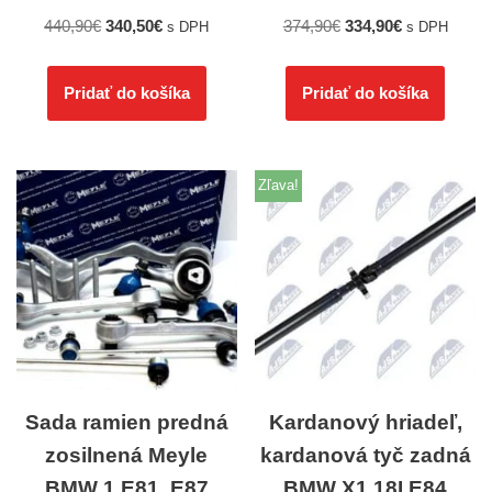
440,90
€
340,50
€
374,90
€
334,90
€
s DPH
s DPH
Pridať do košíka
Pridať do košíka
Zľava!
Sada ramien predná
Kardanový hriadeľ,
zosilnená Meyle
kardanová tyč zadná
BMW 1 E81, E87
BMW X1 18I E84