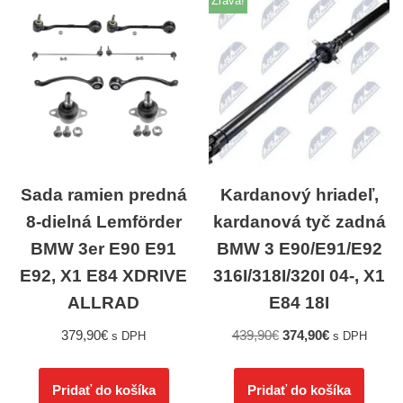
Zľava!
Sada ramien predná
Kardanový hriadeľ,
8-dielná Lemförder
kardanová tyč zadná
BMW 3er E90 E91
BMW 3 E90/E91/E92
E92, X1 E84 XDRIVE
316I/318I/320I 04-, X1
ALLRAD
E84 18I
379,90
€
439,90
€
374,90
€
s DPH
s DPH
Pridať do košíka
Pridať do košíka