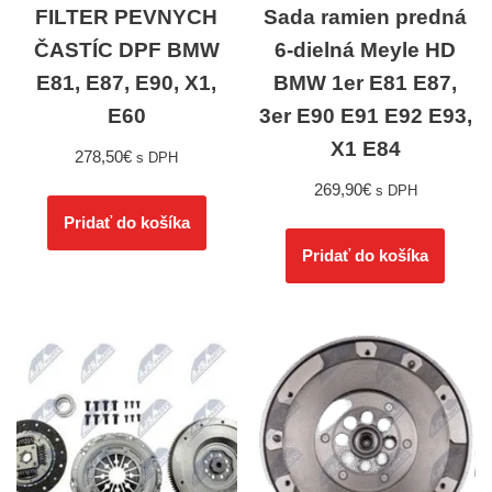
FILTER PEVNYCH
Sada ramien predná
ČASTÍC DPF BMW
6-dielná Meyle HD
E81, E87, E90, X1,
BMW 1er E81 E87,
E60
3er E90 E91 E92 E93,
X1 E84
278,50
€
s DPH
269,90
€
s DPH
Pridať do košíka
Pridať do košíka