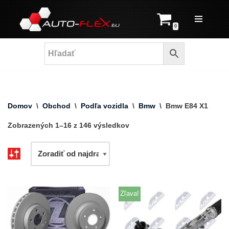
Prejsť
0
na
obsah
Domov
\
Obchod
\
Podľa vozidla
\
Bmw
\
Bmw E84 X1
Zobrazených 1–16 z 146 výsledkov
Zľava!