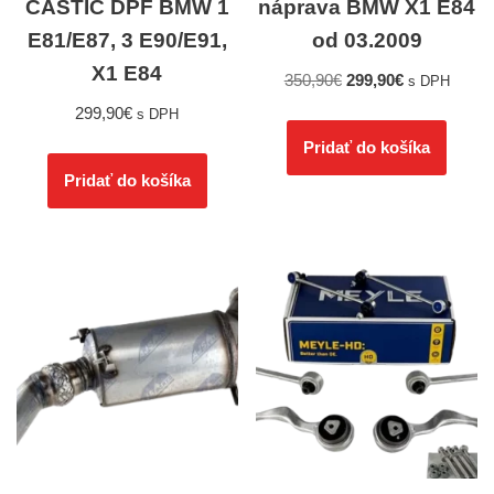
ČASTÍC DPF BMW 1
náprava BMW X1 E84
E81/E87, 3 E90/E91,
od 03.2009
X1 E84
350,90
€
299,90
€
s DPH
299,90
€
s DPH
Pridať do košíka
Pridať do košíka