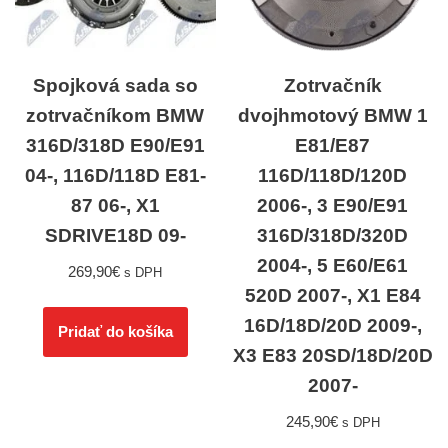
Spojková sada so
Zotrvačník
zotrvačníkom BMW
dvojhmotový BMW 1
316D/318D E90/E91
E81/E87
04-, 116D/118D E81-
116D/118D/120D
87 06-, X1
2006-, 3 E90/E91
SDRIVE18D 09-
316D/318D/320D
2004-, 5 E60/E61
269,90
€
s DPH
520D 2007-, X1 E84
16D/18D/20D 2009-,
Pridať do košíka
X3 E83 20SD/18D/20D
2007-
245,90
€
s DPH