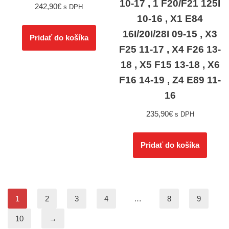
10-17 , 1 F20/F21 125I
242,90
€
s DPH
10-16 , X1 E84
16I/20I/28I 09-15 , X3
Pridať do košíka
F25 11-17 , X4 F26 13-
18 , X5 F15 13-18 , X6
F16 14-19 , Z4 E89 11-
16
235,90
€
s DPH
Pridať do košíka
1
2
3
4
…
8
9
10
→