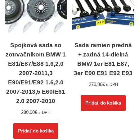
Spojková sada so
Sada ramien predná
zotrvačníkom BMW 1
+ zadná 14-dielná
E81/E87/E88 1.6,2.0
BMW 1er E81 E87,
2007-2011,3
3er E90 E91 E92 E93
E90/E91/E92 1.6,2.0
279,90
€
s DPH
2007-2013,5 E60/E61
2.0 2007-2010
Pridať do košíka
280,90
€
s DPH
Pridať do košíka