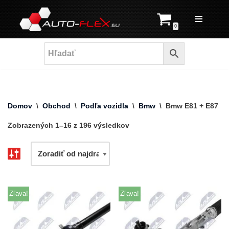
Prejsť
0
na
obsah
Domov
\
Obchod
\
Podľa vozidla
\
Bmw
\
Bmw E81 + E87
Zobrazených 1–16 z 196 výsledkov
Zľava!
Zľava!