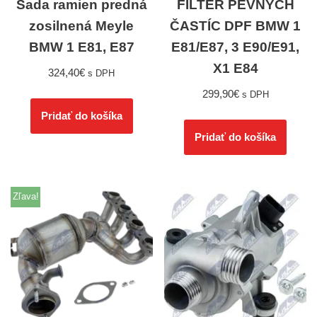
Sada ramien predná
FILTER PEVNÝCH
zosilnená Meyle
ČASTÍC DPF BMW 1
BMW 1 E81, E87
E81/E87, 3 E90/E91,
X1 E84
324,40
€
s DPH
299,90
€
s DPH
Pridať do košíka
Pridať do košíka
Zľava!