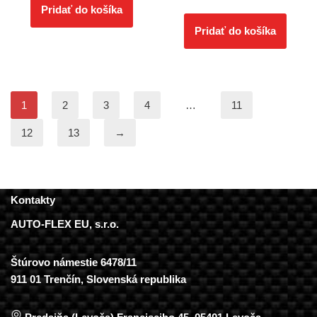
Pridať do košíka
Pridať do košíka
1
2
3
4
…
11
12
13
→
Kontakty
AUTO-FLEX EU, s.r.o.
Štúrovo námestie 6478/11
911 01 Trenčín, Slovenská republika