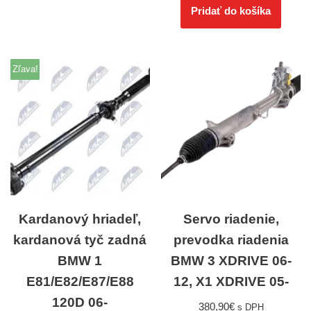
Pridať do košíka
Zľava!
Kardanový hriadeľ,
Servo riadenie,
kardanová tyč zadná
prevodka riadenia
BMW 1
BMW 3 XDRIVE 06-
E81/E82/E87/E88
12, X1 XDRIVE 05-
120D 06-
380,90
€
s DPH