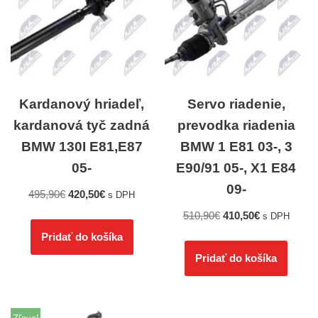
Kardanový hriadeľ,
Servo riadenie,
kardanová tyč zadná
prevodka riadenia
BMW 130I E81,E87
BMW 1 E81 03-, 3
05-
E90/91 05-, X1 E84
09-
495,90
€
420,50
€
s DPH
510,90
€
410,50
€
s DPH
Pridať do košíka
Pridať do košíka