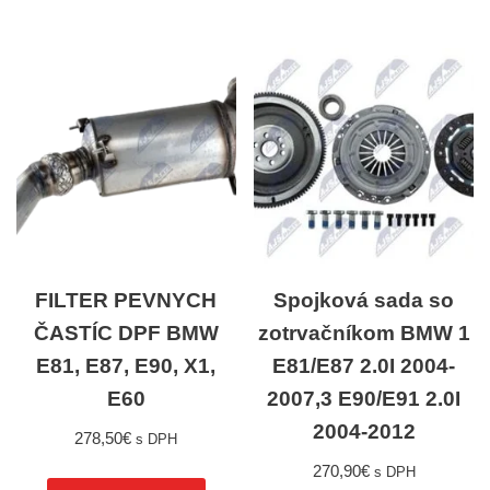
FILTER PEVNYCH
Spojková sada so
ČASTÍC DPF BMW
zotrvačníkom BMW 1
E81, E87, E90, X1,
E81/E87 2.0I 2004-
E60
2007,3 E90/E91 2.0I
2004-2012
278,50
€
s DPH
270,90
€
s DPH