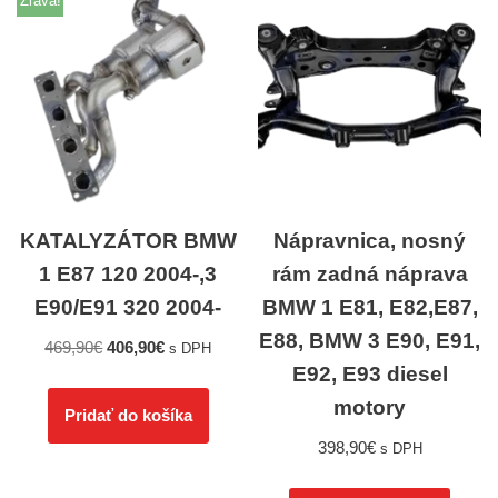
Zľava!
KATALYZÁTOR BMW
Nápravnica, nosný
1 E87 120 2004-,3
rám zadná náprava
E90/E91 320 2004-
BMW 1 E81, E82,E87,
E88, BMW 3 E90, E91,
469,90
€
406,90
€
s DPH
E92, E93 diesel
motory
Pridať do košíka
398,90
€
s DPH