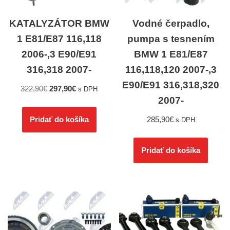
KATALYZÁTOR BMW
Vodné čerpadlo,
1 E81/E87 116,118
pumpa s tesnením
2006-,3 E90/E91
BMW 1 E81/E87
316,318 2007-
116,118,120 2007-,3
E90/E91 316,318,320
322,90
€
297,90
€
s DPH
2007-
285,90
€
Pridať do košíka
s DPH
Pridať do košíka