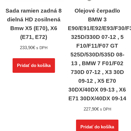
Sada ramien zadná 8
Olejové čerpadlo
dielná HD zosilnená
BMW 3
Bmw X5 (E70), X6
E90/E91/E92/E93/F30/F
(E71, E72)
325D/330D 07-12 , 5
F10/F11/F07 GT
233,90
€
s DPH
525D/530D/535D 08-
13 , BMW 7 F01/F02
Pridať do košíka
730D 07-12 , X3 30D
09-12 , X5 E70
30DX/40DX 09-13 , X6
E71 30DX/40DX 09-14
227,90
€
s DPH
Pridať do košíka