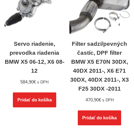
Servo riadenie,
Filter sadzí/pevných
prevodka riadenia
častíc, DPF filter
BMW X5 06-12, X6 08-
BMW X5 E70N 30DX,
12
40DX 2011-, X6 E71
30DX, 40DX 2011-, X3
584,90
€
s DPH
F25 30DX -2011
470,90
€
Pridať do košíka
s DPH
Pridať do košíka