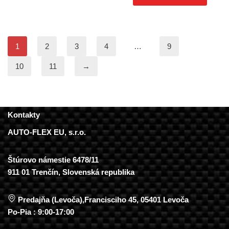
1
2
3
4
…
9
10
11
→
Kontakty
AUTO-FLEX EU, s.r.o.
Štúrovo námestie 6478/11
911 01 Trenčín, Slovenská republika
Predajňa (Levoča),Francisciho 45, 05401 Levoča
Po-Pia : 9:00-17:00