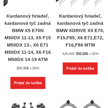
Kardanový hriadeľ,
Kardanový hriadeľ,
kardanová tyč zadná
kardanová tyč zadná
BMW X5 E70N
BMW XDRIVE X5 E70,
M50DX 11-13, X5 F15
F15,F85, X6 E71,E72,
M50DX 13-, X6 E71
F16,F86 MTM
M50DX 11-14, X6 F16
425,90
€
350,50
€
s DPH
M50DX 14-19 ATM
350,90
€
Pridať do košíka
s DPH
Pridať do košíka