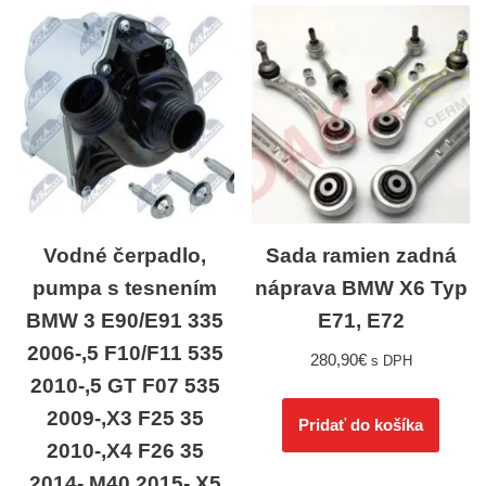
Vodné čerpadlo,
Sada ramien zadná
pumpa s tesnením
náprava BMW X6 Typ
BMW 3 E90/E91 335
E71, E72
2006-,5 F10/F11 535
280,90
€
s DPH
2010-,5 GT F07 535
2009-,X3 F25 35
Pridať do košíka
2010-,X4 F26 35
2014-,M40 2015-,X5