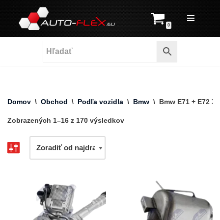
Prejsť
0
na
obsah
Domov
\
Obchod
\
Podľa vozidla
\
Bmw
\
Bmw E71 + E72 X6
Zobrazených 1–16 z 170 výsledkov