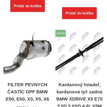
Pridať do košíka
Pridať do košíka
Zľava!
FILTER PEVNYCH
Kardanový hriadeľ,
ČASTÍC DPF BMW
kardanová tyč zadná
E90, E60, X3, X5, X6
BMW XDRIVE X5 E70
3.0D,3.0SD,4.8I, X5M