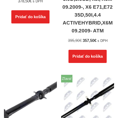
378,50
€
s DPH
09.2009-, X6 E71,E72
35D,50I,4.4
Pridať do košíka
ACTIVEHYBRID,X6M
09.2009- ATM
395,90
€
357,50
€
s DPH
Pridať do košíka
Zľava!