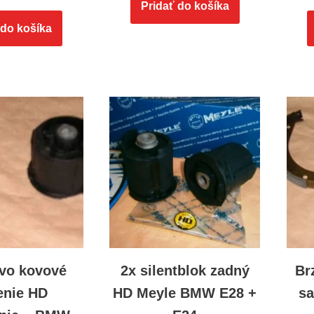
Pridať do košíka
 do košíka
vo kovové
2x silentblok zadný
Br
enie HD
HD Meyle BMW E28 +
s