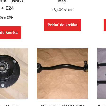
nie – BMW
E24
 + E24
43,40
€
s DPH
0
€
s DPH
Pridať do košíka
 do košíka