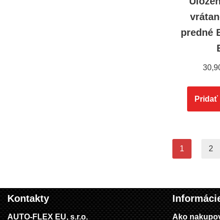
Uložen
vrátan
predné 
30,9
Pridať
1
2
Kontakty
Informáci
AUTO-FLEX EU, s.r.o.
Ako nakupo