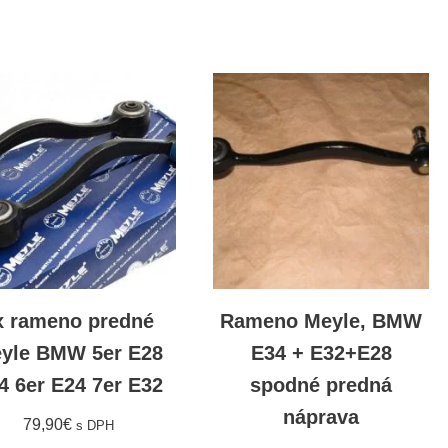
x rameno predné
Rameno Meyle, BMW
yle BMW 5er E28
E34 + E32+E28
4 6er E24 7er E32
spodné predná
náprava
79,90
€
s DPH