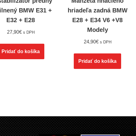
stabilizátor predný
Manžeta hnacieho
ilnený BMW E31 +
hriadeľa zadná BMW
E32 + E28
E28 + E34 V6 +V8
Modely
27,90
€
s DPH
24,90
€
s DPH
Pridať do košíka
Pridať do košíka