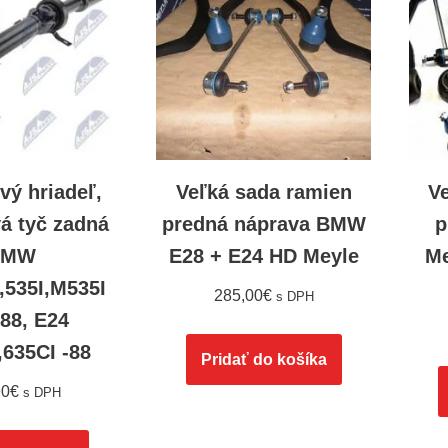
vý hriadeľ,
Veľká sada ramien
V
á tyč zadná
predná náprava BMW
p
BMW
E28 + E24 HD Meyle
M
I,535I,M535I
285,00
€
s DPH
-88, E24
,635CI -88
Pridať do košíka
90
€
s DPH