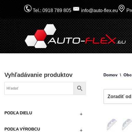
Tel.: 0918 789 805
info@auto-flex.eu
Pre
Prejsť
na
obsah
Vyhľadávanie produktov
Domov
\
Obc
PODĽA DIELU
PODĽA VÝROBCU