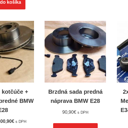
 do košíka
 kotčúče +
Brzdná sada predná
2
y predné BMW
náprava BMW E28
Me
E28
E3
90,90
€
s DPH
00,90
€
s DPH