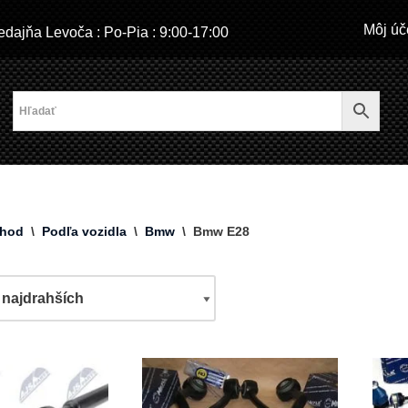
Môj úč
dajňa Levoča : Po-Pia : 9:00-17:00
hod
\
Podľa vozidla
\
Bmw
\
Bmw E28