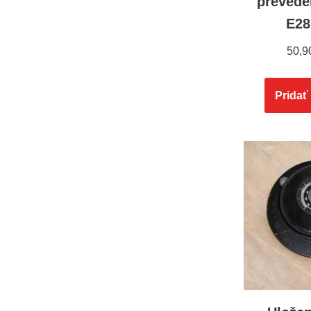
prevede
E28
50,9
Pridať