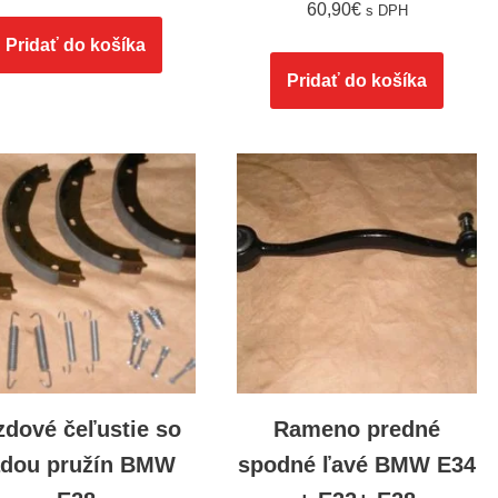
60,90
€
s DPH
Pridať do košíka
Pridať do košíka
zdové čeľustie so
Rameno predné
adou pružín BMW
spodné ľavé BMW E34