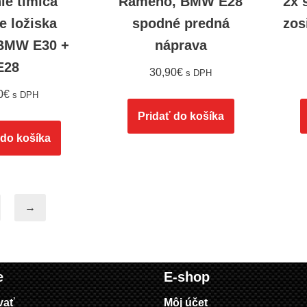
ie tlmiča
Rameno, BMW E28
2x 
e ložiska
spodné predná
zos
BMW E30 +
náprava
E28
30,90
€
s DPH
0
€
s DPH
Pridať do košíka
 do košíka
→
e
E-shop
vať
Môj účet