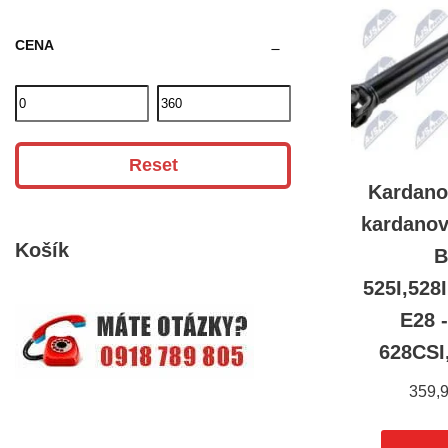
CENA
Reset
Kardano
kardanov
Košík
525I,528
E28 
628CSI
359,