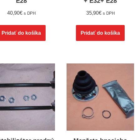
E28
+ E32+ E28
40,90
€
35,90
€
s DPH
s DPH
Pridať do košíka
Pridať do košíka