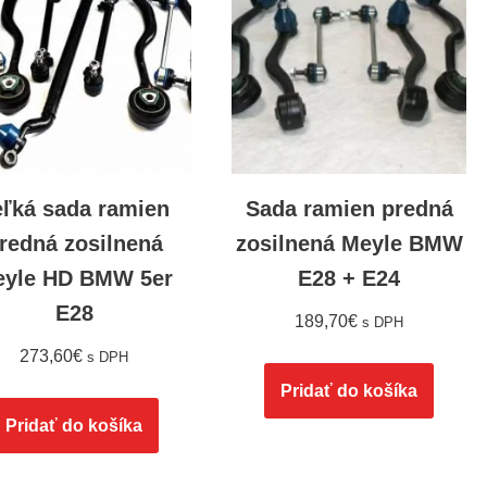
eľká sada ramien
Sada ramien predná
redná zosilnená
zosilnená Meyle BMW
eyle HD BMW 5er
E28 + E24
E28
189,70
€
s DPH
273,60
€
s DPH
Pridať do košíka
Pridať do košíka