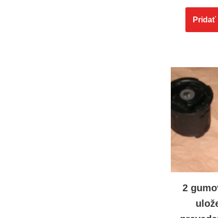
Pridať
2 gumo
ulož