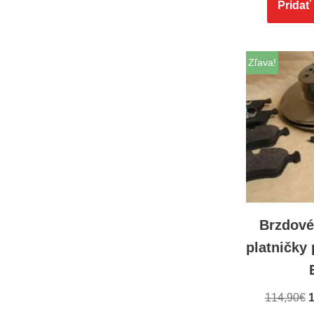
Pridať
Zľava!
Brzdové
platničk
114,90
€
1