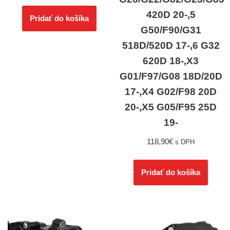
420D 20-,5
Pridať do košíka
G50/F90/G31
518D/520D 17-,6 G32
620D 18-,X3
G01/F97/G08 18D/20D
17-,X4 G02/F98 20D
20-,X5 G05/F95 25D
19-
118,90
€
s DPH
Pridať do košíka