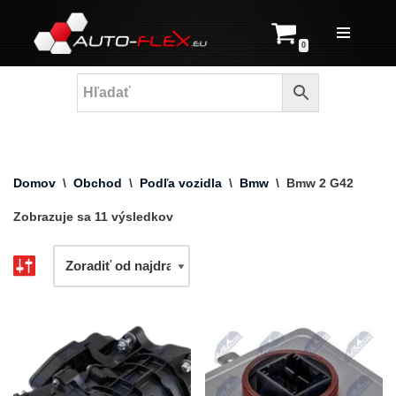
Prejsť
0
na
obsah
Domov
\
Obchod
\
Podľa vozidla
\
Bmw
\
Bmw 2 G42
Zobrazuje sa 11 výsledkov