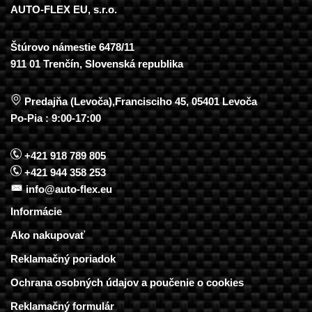
AUTO-FLEX EU, s.r.o.
Štúrovo námestie 6478/11
911 01 Trenčín, Slovenská republika
Predajňa (Levoča),Francisciho 45, 05401 Levoča
Po-Pia : 9:00-17:00
+421 918 789 805
+421 944 358 253
info@auto-flex.eu
Informácie
Ako nakupovať
Reklamačný poriadok
Ochrana osobných údajov a poučenie o cookies
Reklamačný formulár