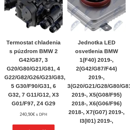
Termostat chladenia
Jednotka LED
s púzdrom BMW 2
osvetlenia BMW
G42/G87, 3
1(F40) 2019-,
G20/G80/G21/G81, 4
2(G42/G87/F44)
G22/G82/G26/G23/G83,
2019-,
5 G30/F90/G31, 6
3(G20/G21/G28/G80/G8
G32, 7 G11/G12, X3
2019-, X5(G08/F95)
G01/F97, Z4 G29
2018-, X6(G06/F96)
2018-, X7(G07) 2019-,
240,90
€
s DPH
I3(I01) 2019-,