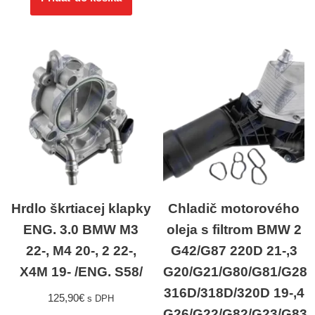
Hrdlo škrtiacej klapky
Chladič motorového
ENG. 3.0 BMW M3
oleja s filtrom BMW 2
22-, M4 20-, 2 22-,
G42/G87 220D 21-,3
X4M 19- /ENG. S58/
G20/G21/G80/G81/G28
316D/318D/320D 19-,4
125,90
€
s DPH
G26/G22/G82/G23/G83