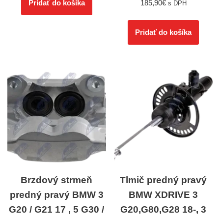
185,90
€
Pridať do košíka
s DPH
Pridať do košíka
Brzdový strmeň
Tlmič predný pravý
predný pravý BMW 3
BMW XDRIVE 3
G20 / G21 17 , 5 G30 /
G20,G80,G28 18-, 3