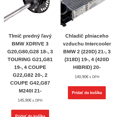
Tlmič predný ľavý
Chladič plniaceho
BMW XDRIVE 3
vzduchu Intercooler
G20,G80,G28 18-, 3
BMW 2 (220D) 21-, 3
TOURING G21,G81
(318D) 19-, 4 (420D
19-, 4 COUPE
HIBRID) 20-
G22,G82 20-, 2
140,90
€
s DPH
COUPE G42,G87
M240I 21-
Pridať do košíka
145,90
€
s DPH
Pridať do košíka