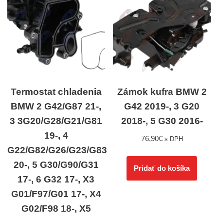
Termostat chladenia
Zámok kufra BMW 2
BMW 2 G42/G87 21-,
G42 2019-, 3 G20
3 3G20/G28/G21/G81
2018-, 5 G30 2016-
19-, 4
76,90
€
s DPH
G22/G82/G26/G23/G83
20-, 5 G30/G90/G31
Pridať do košíka
17-, 6 G32 17-, X3
G01/F97/G01 17-, X4
G02/F98 18-, X5