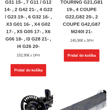
G31 15- , 7 G11 / G12
TOURING G21,G81
14- , 2 G42 21- , 4 G22
19-, 4 COUPE
/ G23 19- , 6 G32 16- ,
G22,G82 20-, 2
X3 G01 16- , X4 G02
COUPE G42,G87
17- , X5 G05 17- , X6
M240I 21-
G06 18- , I3 G28 21- ,
145,90
€
s DPH
I4 G26 20-
152,90
€
Pridať do košíka
s DPH
Pridať do košíka