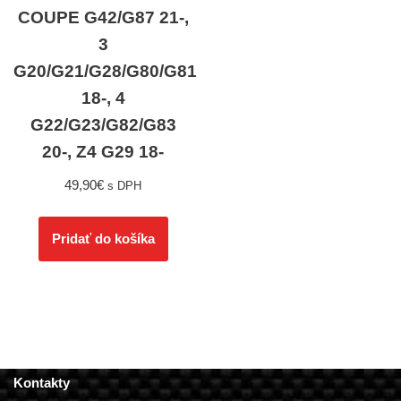
COUPE G42/G87 21-,
3
G20/G21/G28/G80/G81
18-, 4
G22/G23/G82/G83
20-, Z4 G29 18-
49,90
€
s DPH
Pridať do košíka
Kontakty