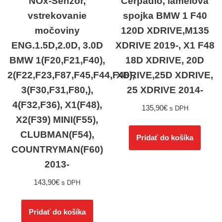
NOx-Senzor,
Čerpadlo, lamelová
vstrekovanie
spojka BMW 1 F40
močoviny
120D XDRIVE,M135
ENG.1.5D,2.0D, 3.0D
XDRIVE 2019-, X1 F48
BMW 1(F20,F21,F40),
18D XDRIVE, 20D
2(F22,F23,F87,F45,F44,F46),
XDRIVE,25D XDRIVE,
3(F30,F31,F80,),
25 XDRIVE 2014-
4(F32,F36), X1(F48),
135,90
€
s DPH
X2(F39) MINI(F55),
CLUBMAN(F54),
Pridať do košíka
COUNTRYMAN(F60)
2013-
143,90
€
s DPH
Pridať do košíka