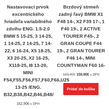
Nastavovací prvok
Brzdový strmeň
excentrického
zadný ľavý BMW X1
hriadeľa variabilného
F48 14-, X2 F39 17-, 1
zdvihu ENG. 1.5-2.0
F40 19-, 2 ACTIVE
BMW 5 15-25, 3 14-25,
TOURER F45-, 2
1 14-25, 2 14-25, 7 14-
GRAN COUPE F44
22, 6 16-24, X5 18-25,
19-, 2 GRAN TOURER
X3 20-25, X2 16-25,
F46 14-, MINI
X118-25, I8 13-20,
COUNTYMAN F60 16-
MINI
169,90
€
159,90
€
s DPH
F54,F55,F56,F57,F60,F66,U25
13-25 /ENG.
Pridať do košíka
B32,B38,B42,B46,B48/
162,90
€
s DPH