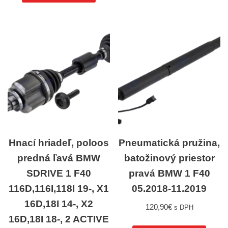
Hnací hriadeľ, poloos
Pneumatická pružina,
predná ľavá BMW
batožinový priestor
SDRIVE 1 F40
pravá BMW 1 F40
116D,116I,118I 19-, X1
05.2018-11.2019
16D,18I 14-, X2
120,90
€
s DPH
16D,18I 18-, 2 ACTIVE