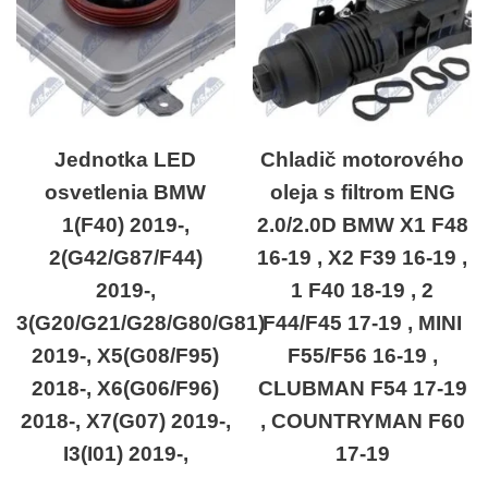
Jednotka LED
Chladič motorového
osvetlenia BMW
oleja s filtrom ENG
1(F40) 2019-,
2.0/2.0D BMW X1 F48
2(G42/G87/F44)
16-19 , X2 F39 16-19 ,
2019-,
1 F40 18-19 , 2
3(G20/G21/G28/G80/G81)
F44/F45 17-19 , MINI
2019-, X5(G08/F95)
F55/F56 16-19 ,
2018-, X6(G06/F96)
CLUBMAN F54 17-19
2018-, X7(G07) 2019-,
, COUNTRYMAN F60
I3(I01) 2019-,
17-19