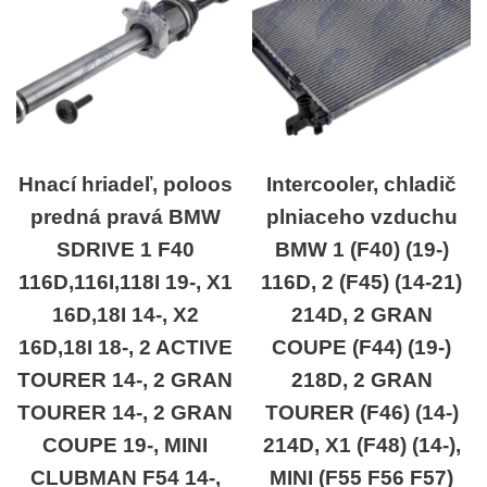
Hnací hriadeľ, poloos
Intercooler, chladič
predná pravá BMW
plniaceho vzduchu
SDRIVE 1 F40
BMW 1 (F40) (19-)
116D,116I,118I 19-, X1
116D, 2 (F45) (14-21)
16D,18I 14-, X2
214D, 2 GRAN
16D,18I 18-, 2 ACTIVE
COUPE (F44) (19-)
TOURER 14-, 2 GRAN
218D, 2 GRAN
TOURER 14-, 2 GRAN
TOURER (F46) (14-)
COUPE 19-, MINI
214D, X1 (F48) (14-),
CLUBMAN F54 14-,
MINI (F55 F56 F57)