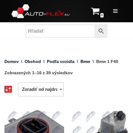
Prejsť
0
na
obsah
Domov
\
Obchod
\
Podľa vozidla
\
Bmw
\
Bmw 1 F40
Zobrazených 1–16 z 39 výsledkov