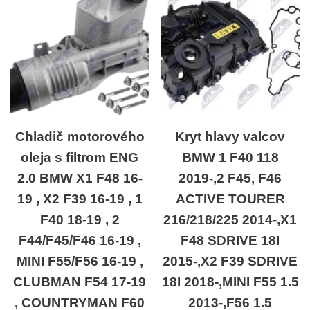
Chladič motorového
Kryt hlavy valcov
oleja s filtrom ENG
BMW 1 F40 118
2.0 BMW X1 F48 16-
2019-,2 F45, F46
19 , X2 F39 16-19 , 1
ACTIVE TOURER
F40 18-19 , 2
216/218/225 2014-,X1
F44/F45/F46 16-19 ,
F48 SDRIVE 18I
MINI F55/F56 16-19 ,
2015-,X2 F39 SDRIVE
CLUBMAN F54 17-19
18I 2018-,MINI F55 1.5
, COUNTRYMAN F60
2013-,F56 1.5