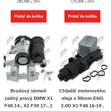
185,90
€
175,90
€
s DPH
s DPH
Pridať do košíka
Pridať do košíka
Brzdový strmeň
Chladič motorového
zadný pravý BMW X1
oleja s filtrom ENG
F48 14-, X2 F39 17-, 1
2.0D X1 F48 16-19 ,