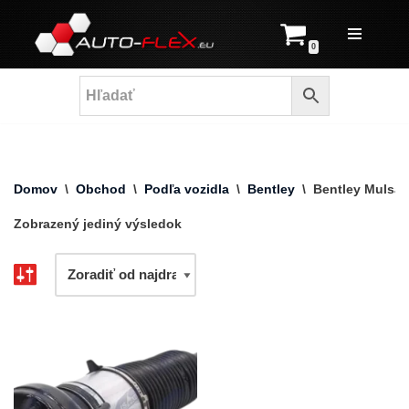
Prejsť
0
na
obsah
Domov
\
Obchod
\
Podľa vozidla
\
Bentley
\
Bentley Mulsa
Zobrazený jediný výsledok