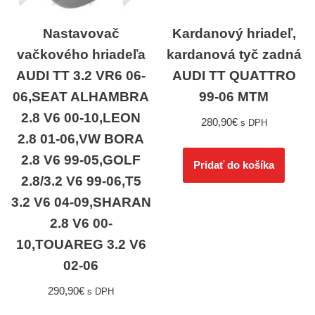
Nastavovač
Kardanový hriadeľ,
vačkového hriadeľa
kardanová tyč zadná
AUDI TT 3.2 VR6 06-
AUDI TT QUATTRO
06,SEAT ALHAMBRA
99-06 MTM
2.8 V6 00-10,LEON
280,90
€
s DPH
2.8 01-06,VW BORA
2.8 V6 99-05,GOLF
Pridať do košíka
2.8/3.2 V6 99-06,T5
3.2 V6 04-09,SHARAN
2.8 V6 00-
10,TOUAREG 3.2 V6
02-06
290,90
€
s DPH