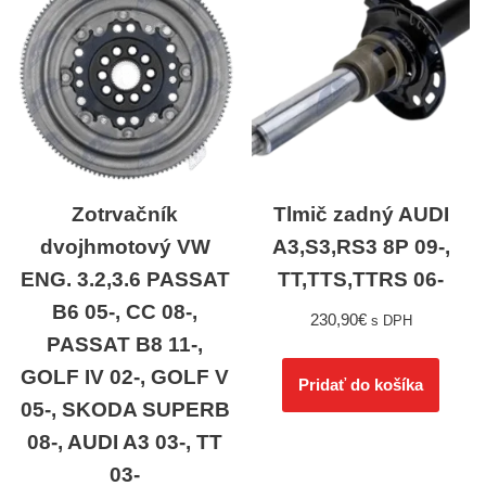
Zotrvačník
Tlmič zadný AUDI
dvojhmotový VW
A3,S3,RS3 8P 09-,
ENG. 3.2,3.6 PASSAT
TT,TTS,TTRS 06-
B6 05-, CC 08-,
230,90
€
s DPH
PASSAT B8 11-,
GOLF IV 02-, GOLF V
Pridať do košíka
05-, SKODA SUPERB
08-, AUDI A3 03-, TT
03-