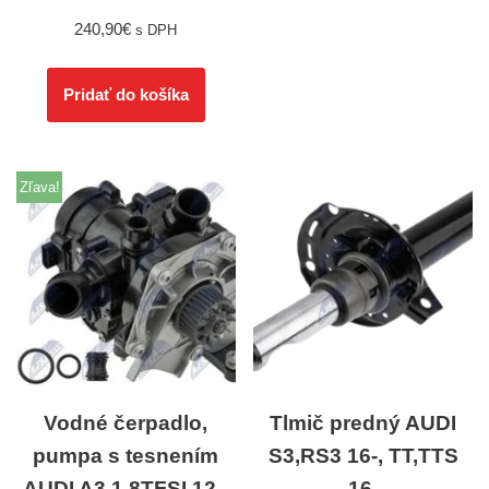
240,90
€
s DPH
Pridať do košíka
Zľava!
Vodné čerpadlo,
Tlmič predný AUDI
pumpa s tesnením
S3,RS3 16-, TT,TTS
AUDI A3 1.8TFSI 12-,
16-