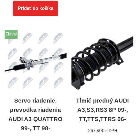
Pridať do košíka
Zľava!
Servo riadenie,
Tlmič predný AUDI
prevodka riadenia
A3,S3,RS3 8P 09-,
AUDI A3 QUATTRO
TT,TTS,TTRS 06-
99-, TT 98-
267,90
€
s DPH