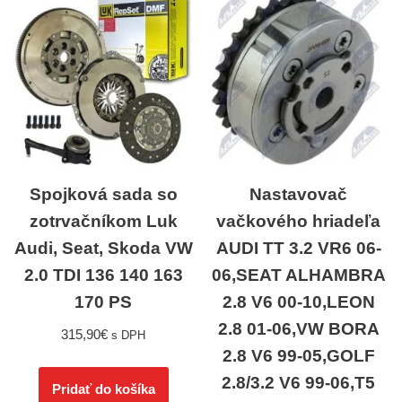
Spojková sada so
Nastavovač
zotrvačníkom Luk
vačkového hriadeľa
Audi, Seat, Skoda VW
AUDI TT 3.2 VR6 06-
2.0 TDI 136 140 163
06,SEAT ALHAMBRA
170 PS
2.8 V6 00-10,LEON
2.8 01-06,VW BORA
315,90
€
s DPH
2.8 V6 99-05,GOLF
2.8/3.2 V6 99-06,T5
Pridať do košíka