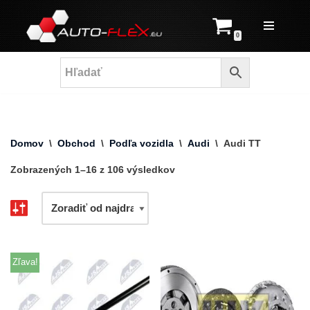
Prejsť
0
na
obsah
Domov
\
Obchod
\
Podľa vozidla
\
Audi
\
Audi TT
Zobrazených 1–16 z 106 výsledkov
Zľava!