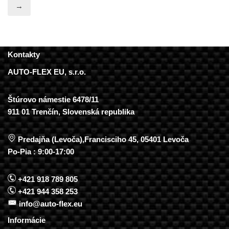
→
Kontakty
AUTO-FLEX EU, s.r.o.
Štúrovo námestie 6478/11
911 01 Trenčín, Slovenská republika
Predajňa (Levoča),Francisciho 45, 05401 Levoča
Po-Pia : 9:00-17:00
+421 918 789 805
+421 944 358 253
info@auto-flex.eu
Informácie