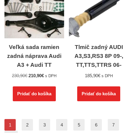
Veľká sada ramien
Tlmič zadný AUDI
zadná náprava Audi
A3,S3,RS3 8P 09-,
A3 + Audi TT
TT,TTS,TTRS 06-
230,90
€
210,90
€
185,90
€
s DPH
s DPH
Pridať do košíka
Pridať do košíka
1
2
3
4
5
6
7