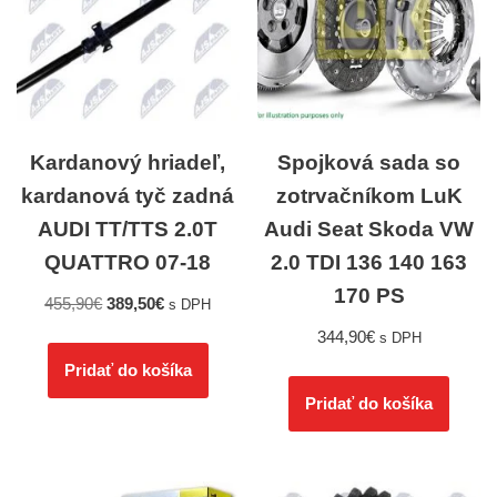
Kardanový hriadeľ,
Spojková sada so
kardanová tyč zadná
zotrvačníkom LuK
AUDI TT/TTS 2.0T
Audi Seat Skoda VW
QUATTRO 07-18
2.0 TDI 136 140 163
170 PS
455,90
€
389,50
€
s DPH
344,90
€
s DPH
Pridať do košíka
Pridať do košíka