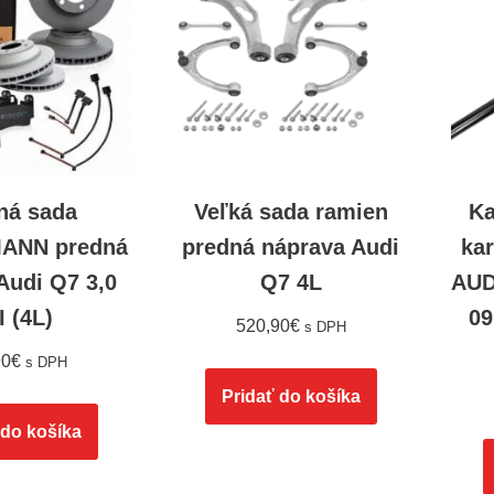
ná sada
Veľká sada ramien
Ka
ANN predná
predná náprava Audi
ka
Audi Q7 3,0
Q7 4L
AUD
I (4L)
09
520,90
€
s DPH
90
€
s DPH
Pridať do košíka
 do košíka