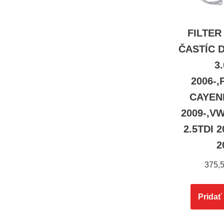
FILTER
ČASTÍC D
3
2006-
CAYENN
2009-,V
2.5TDI 2
2
375,
Pridať