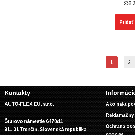
330,
Pridať
1
2
Kontakty
Informáci
AUTO-FLEX EU, s.r.o.
Ako nakupo
Reklamačný 
Štúrovo námestie 6478/11
Ochrana oso
911 01 Trenčín, Slovenská republika
cookies