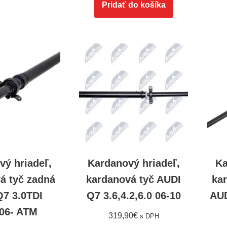
Pridať do košíka
vý hriadeľ,
Kardanový hriadeľ,
Ka
á tyč zadná
kardanová tyč AUDI
ka
Q7 3.0TDI
Q7 3.6,4.2,6.0 06-10
AUD
006- ATM
319,90
€
s DPH