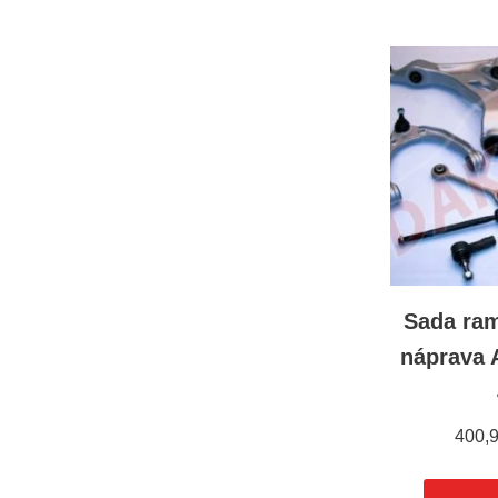
Sada ra
náprava 
400,