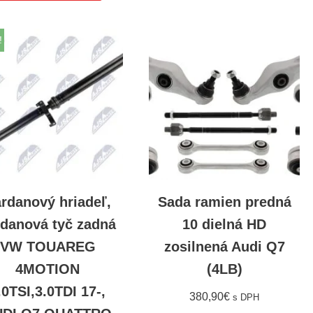
!
rdanový hriadeľ,
Sada ramien predná
rdanová tyč zadná
10 dielná HD
VW TOUAREG
zosilnená Audi Q7
4MOTION
(4LB)
.0TSI,3.0TDI 17-,
380,90
€
s DPH