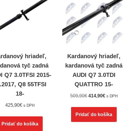
rdanový hriadeľ,
Kardanový hriadeľ,
rdanová tyč zadná
kardanová tyč zadná
I Q7 3.0TFSI 2015-
AUDI Q7 3.0TDI
.2017, Q8 55TFSI
QUATTRO 15-
18-
509,90
€
414,90
€
s DPH
425,90
€
s DPH
Pridať do košíka
Pridať do košíka