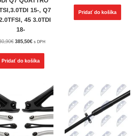
UDI Q7 QUATTRO
TSI,3.0TDI 15-, Q7
Pridať do košíka
2.0TFSI, 45 3.0TDI
18-
30,90
€
385,50
€
s DPH
Pridať do košíka