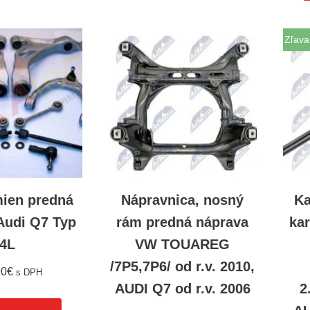
Zľava
mien predná
Nápravnica, nosný
Ka
Audi Q7 Typ
rám predná náprava
ka
4L
VW TOUAREG
/7P5,7P6/ od r.v. 2010,
90
€
s DPH
AUDI Q7 od r.v. 2006
2