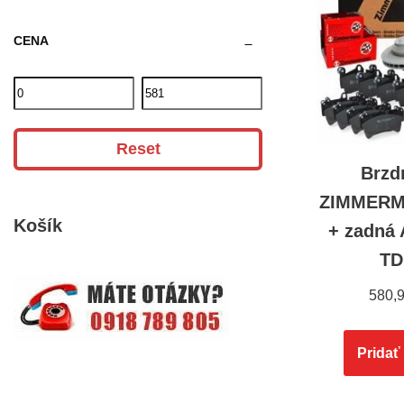
CENA
Reset
Brzd
ZIMMERM
Košík
+ zadná 
TD
580,
Pridať