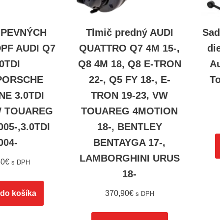
 PEVNÝCH
Tlmič predný AUDI
Sad
PF AUDI Q7
QUATTRO Q7 4M 15-,
di
.0TDI
Q8 4M 18, Q8 E-TRON
A
,PORSCHE
22-, Q5 FY 18-, E-
To
E 3.0TDI
TRON 19-23, VW
W TOUAREG
TOUAREG 4MOTION
005-,3.0TDI
18-, BENTLEY
004-
BENTAYGA 17-,
LAMBORGHINI URUS
50
€
s DPH
18-
 do košíka
370,90
€
s DPH