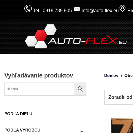
Tel.: 0918 789 805
info@auto-flex.eu
Pre
Prejsť
na
obsah
Vyhľadávanie produktov
Domov
\
Obc
PODĽA DIELU
PODĽA VÝROBCU