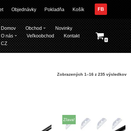
FB
et
Objednávky
Pokladňa
Košík
Domov
Obchod
Novinky
O nás
Veľkoobchod
Kontakt
0
CZ
Zobrazených 1–16 z 235 výsledkov
Zľava!