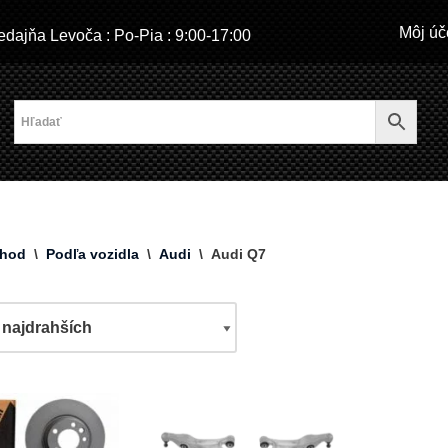
Môj úč
dajňa Levoča : Po-Pia : 9:00-17:00
hod
\
Podľa vozidla
\
Audi
\
Audi Q7