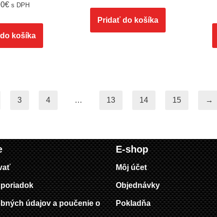
90
€
s DPH
Pridať do košíka
 do košíka
3
4
…
13
14
15
→
e
E-shop
vať
Môj účet
poriadok
Objednávky
bných údajov a poučenie o
Pokladňa