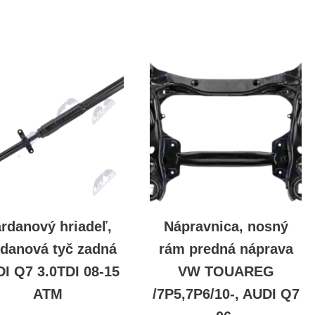
rdanový hriadeľ,
Nápravnica, nosný
rdanová tyč zadná
rám predná náprava
I Q7 3.0TDI 08-15
VW TOUAREG
ATM
/7P5,7P6/10-, AUDI Q7