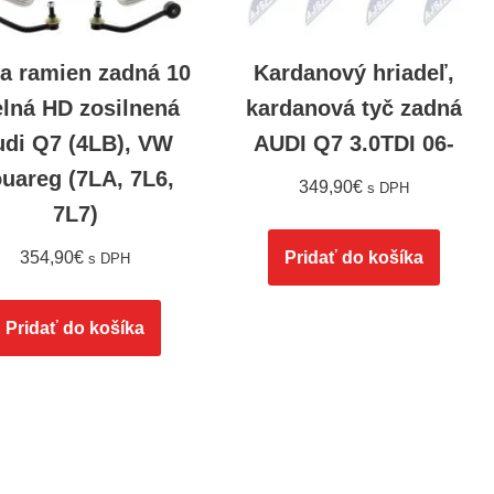
a ramien zadná 10
Kardanový hriadeľ,
elná HD zosilnená
kardanová tyč zadná
udi Q7 (4LB), VW
AUDI Q7 3.0TDI 06-
uareg (7LA, 7L6,
349,90
€
s DPH
7L7)
354,90
€
Pridať do košíka
s DPH
Pridať do košíka