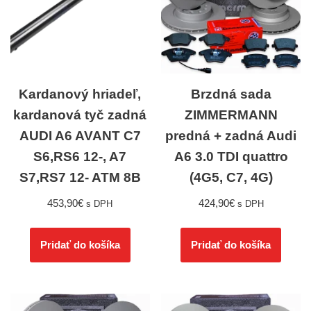
Kardanový hriadeľ,
Brzdná sada
kardanová tyč zadná
ZIMMERMANN
AUDI A6 AVANT C7
predná + zadná Audi
S6,RS6 12-, A7
A6 3.0 TDI quattro
S7,RS7 12- ATM 8B
(4G5, C7, 4G)
453,90
€
424,90
€
s DPH
s DPH
Pridať do košíka
Pridať do košíka