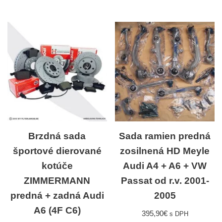
Brzdná sada
Sada ramien predná
športové dierované
zosilnená HD Meyle
kotúče
Audi A4 + A6 + VW
ZIMMERMANN
Passat od r.v. 2001-
predná + zadná Audi
2005
A6 (4F C6)
395,90
€
s DPH