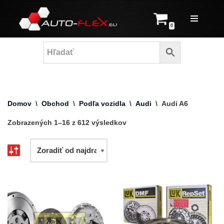
Prejsť
0
na
obsah
Domov
\
Obchod
\
Podľa vozidla
\
Audi
\
Audi A6
Zobrazených 1–16 z 612 výsledkov