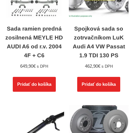
Sada ramien predná
Spojková sada so
zosilnená MEYLE HD
zotrvačníkom LuK
AUDI A6 od r.v. 2004
Audi A4 VW Passat
4F + C6
1.9 TDI 130 PS
649,90
€
462,90
€
s DPH
s DPH
Pridať do košíka
Pridať do košíka