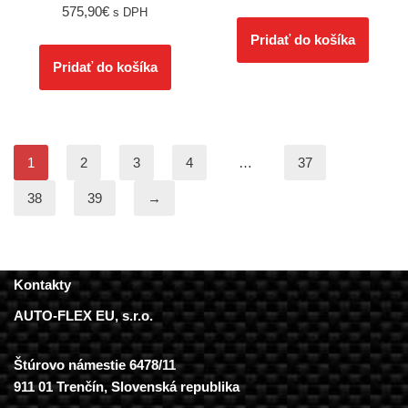
575,90
€
s DPH
Pridať do košíka
Pridať do košíka
1
2
3
4
…
37
38
39
→
Kontakty
AUTO-FLEX EU, s.r.o.
Štúrovo námestie 6478/11
911 01 Trenčín, Slovenská republika