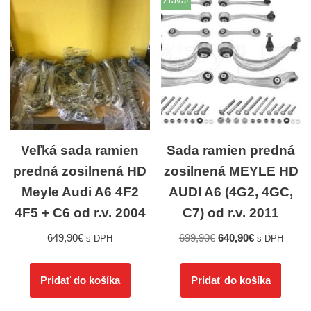
Zľava!
Veľká sada ramien
Sada ramien predná
predná zosilnená HD
zosilnená MEYLE HD
Meyle Audi A6 4F2
AUDI A6 (4G2, 4GC,
4F5 + C6 od r.v. 2004
C7) od r.v. 2011
649,90
€
699,90
€
640,90
€
s DPH
s DPH
Pridať do košíka
Pridať do košíka