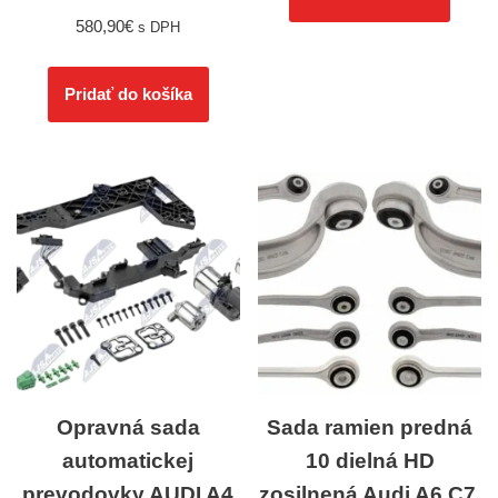
580,90
€
s DPH
Pridať do košíka
Opravná sada
Sada ramien predná
automatickej
10 dielná HD
prevodovky AUDI A4
zosilnená Audi A6 C7,