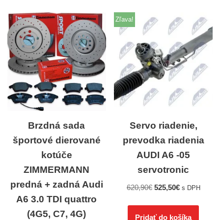
Zľava!
Brzdná sada
Servo riadenie,
športové dierované
prevodka riadenia
kotúče
AUDI A6 -05
ZIMMERMANN
servotronic
predná + zadná Audi
620,90
€
525,50
€
s DPH
A6 3.0 TDI quattro
(4G5, C7, 4G)
Pridať do košíka