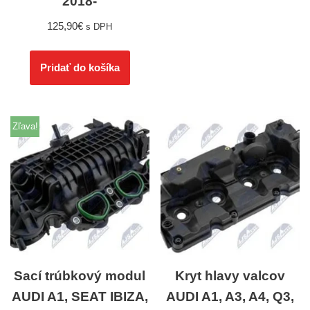
2018-
125,90
€
s DPH
Pridať do košíka
Zľava!
Sací trúbkový modul
Kryt hlavy valcov
AUDI A1, SEAT IBIZA,
AUDI A1, A3, A4, Q3,