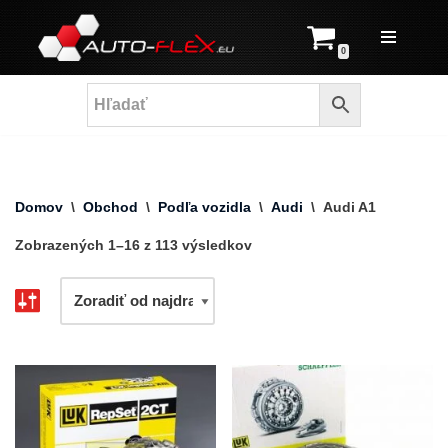
Prejsť
0
na
obsah
Domov
\
Obchod
\
Podľa vozidla
\
Audi
\
Audi A1
Zobrazených 1–16 z 113 výsledkov