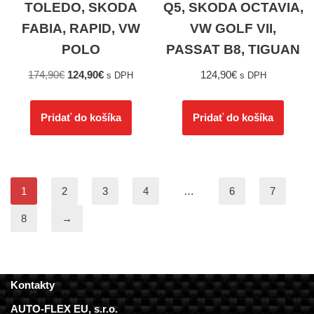
TOLEDO, SKODA
Q5, SKODA OCTAVIA,
FABIA, RAPID, VW
VW GOLF VII,
POLO
PASSAT B8, TIGUAN
174,90
€
124,90
€
124,90
€
s DPH
s DPH
Pridať do košíka
Pridať do košíka
1
2
3
4
…
6
7
8
→
Kontakty
AUTO-FLEX EU, s.r.o.