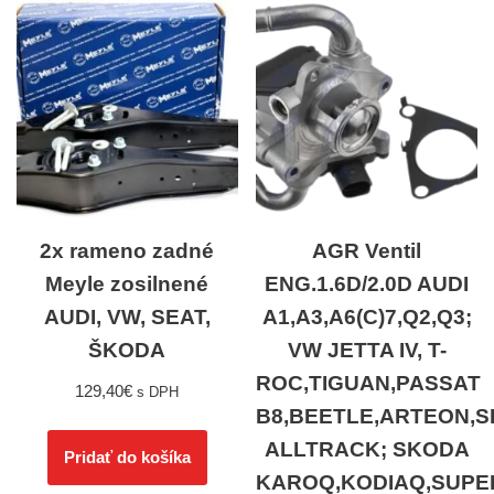
2x rameno zadné
AGR Ventil
Meyle zosilnené
ENG.1.6D/2.0D AUDI
AUDI, VW, SEAT,
A1,A3,A6(C)7,Q2,Q3;
ŠKODA
VW JETTA IV, T-
ROC,TIGUAN,PASSAT
129,40
€
s DPH
B8,BEETLE,ARTEON,
ALLTRACK; SKODA
Pridať do košíka
KAROQ,KODIAQ,SUPE