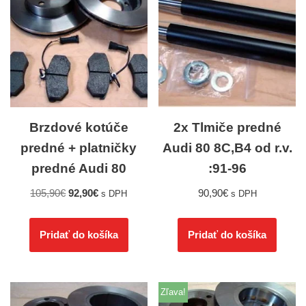
Brzdové kotúče
2x Tlmiče predné
predné + platničky
Audi 80 8C,B4 od r.v.
predné Audi 80
:91-96
105,90
€
92,90
€
90,90
€
s DPH
s DPH
Pridať do košíka
Pridať do košíka
Zľava!