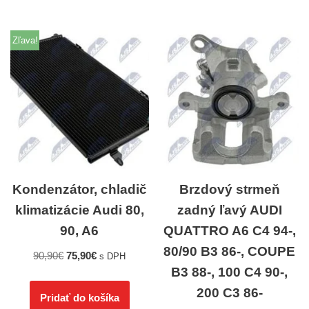
Zľava!
Kondenzátor, chladič
Brzdový strmeň
klimatizácie Audi 80,
zadný ľavý AUDI
90, A6
QUATTRO A6 C4 94-,
80/90 B3 86-, COUPE
90,90
€
75,90
€
s DPH
B3 88-, 100 C4 90-,
200 C3 86-
Pridať do košíka