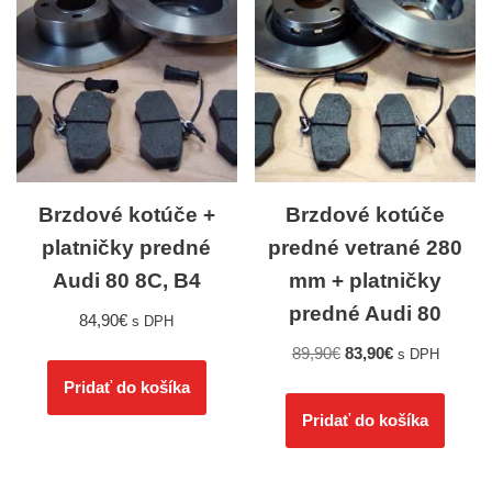
Brzdové kotúče +
Brzdové kotúče
platničky predné
predné vetrané 280
Audi 80 8C, B4
mm + platničky
predné Audi 80
84,90
€
s DPH
89,90
€
83,90
€
s DPH
Pridať do košíka
Pridať do košíka