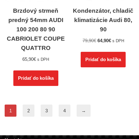
Brzdový strmeň
Kondenzátor, chladič
predný 54mm AUDI
klimatizácie Audi 80,
100 200 80 90
90
CABRIOLET COUPE
79,90
€
64,90
€
s DPH
QUATTRO
65,90
€
Pridať do košíka
s DPH
Pridať do košíka
1
2
3
4
→