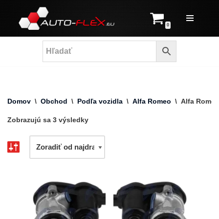
Prejsť
0
na
obsah
Domov
\
Obchod
\
Podľa vozidla
\
Alfa Romeo
\
Alfa Romeo
Zobrazujú sa 3 výsledky