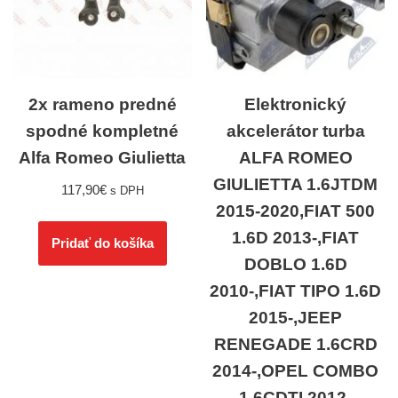
2x rameno predné
Elektronický
spodné kompletné
akcelerátor turba
Alfa Romeo Giulietta
ALFA ROMEO
GIULIETTA 1.6JTDM
117,90
€
s DPH
2015-2020,FIAT 500
1.6D 2013-,FIAT
Pridať do košíka
DOBLO 1.6D
2010-,FIAT TIPO 1.6D
2015-,JEEP
RENEGADE 1.6CRD
2014-,OPEL COMBO
1.6CDTI 2012-