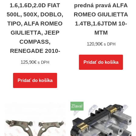
1.6,1.6D,2.0D FIAT
predná pravá ALFA
500L, 500X, DOBLO,
ROMEO GIULIETTA
TIPO, ALFA ROMEO
1.4TB,1.6JTDM 10-
GIULIETTA, JEEP
MTM
COMPASS,
120,90
€
s DPH
RENEGADE 2010-
125,90
€
Pridať do košíka
s DPH
Pridať do košíka
Zľava!