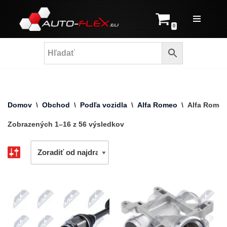
Prejsť
0
na
obsah
Domov
\
Obchod
\
Podľa vozidla
\
Alfa Romeo
\
Alfa Romeo 
Zobrazených 1–16 z 56 výsledkov