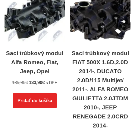
Sací trúbkový modul
Sací trúbkový modul
Alfa Romeo, Fiat,
FIAT 500X 1.6D,2.0D
Jeep, Opel
2014-, DUCATO
2.0D/115 Multijet/
189,90
€
133,90
€
s DPH
2011-, ALFA ROMEO
GIULIETTA 2.0JTDM
Pridať do košíka
2010-, JEEP
RENEGADE 2.0CRD
2014-