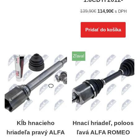
139,90
€
114,90
€
s DPH
Pridať do košíka
Zľava!
Kĺb hnacieho
Hnací hriadeľ, poloos
hriadeľa pravý ALFA
ľavá ALFA ROMEO