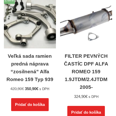
Zľava!
Veľká sada ramien
FILTER PEVNÝCH
predná náprava
ČASTÍC DPF ALFA
“zosilnená” Alfa
ROMEO 159
Romeo 159 Typ 939
1.9JTDM/2.4JTDM
2005-
420,90
€
350,90
€
s DPH
324,90
€
s DPH
Pridať do košíka
Pridať do košíka