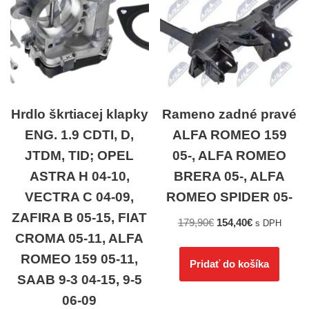
Hrdlo škrtiacej klapky
Rameno zadné pravé
ENG. 1.9 CDTI, D,
ALFA ROMEO 159
JTDM, TID; OPEL
05-, ALFA ROMEO
ASTRA H 04-10,
BRERA 05-, ALFA
VECTRA C 04-09,
ROMEO SPIDER 05-
ZAFIRA B 05-15, FIAT
179,90
€
154,40
€
s DPH
CROMA 05-11, ALFA
ROMEO 159 05-11,
Pridať do košíka
SAAB 9-3 04-15, 9-5
06-09