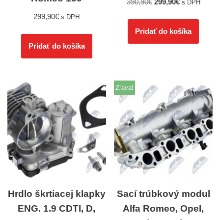
390,90
€
299,90
€
s DPH
299,90
€
s DPH
Pridať do košíka
Pridať do košíka
Zľava!
Hrdlo škrtiacej klapky
Sací trúbkový modul
ENG. 1.9 CDTI, D,
Alfa Romeo, Opel,