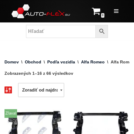
Prejsť
0
na
obsah
Domov
\
Obchod
\
Podľa vozidla
\
Alfa Romeo
\
Alfa Romeo
Zobrazených 1–16 z 66 výsledkov
Zľava!