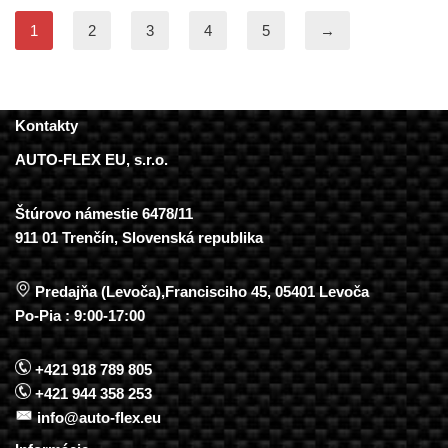
1
2
3
4
5
→
Kontakty
AUTO-FLEX EU, s.r.o.
Štúrovo námestie 6478/11
911 01 Trenčín, Slovenská republika
Predajňa (Levoča),Francisciho 45, 05401 Levoča
Po-Pia : 9:00-17:00
+421 918 789 805
+421 944 358 253
info@auto-flex.eu