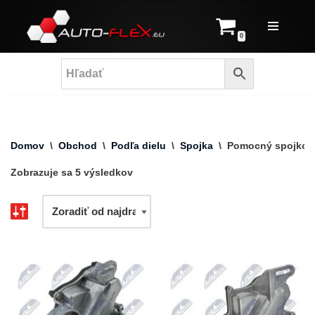
Prejsť
0
na
obsah
Domov
\
Obchod
\
Podľa dielu
\
Spojka
\
Pomocný spojkový
Zobrazuje sa 5 výsledkov