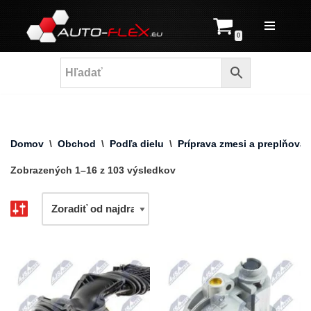
Prejsť
0
na
obsah
Domov
\
Obchod
\
Podľa dielu
\
Príprava zmesi a preplňovan
Zobrazených 1–16 z 103 výsledkov