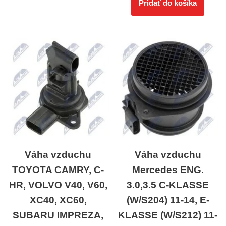
Pridať do košíka
Váha vzduchu
Váha vzduchu
TOYOTA CAMRY, C-
Mercedes ENG.
HR, VOLVO V40, V60,
3.0,3.5 C-KLASSE
XC40, XC60,
(W/S204) 11-14, E-
SUBARU IMPREZA,
KLASSE (W/S212) 11-