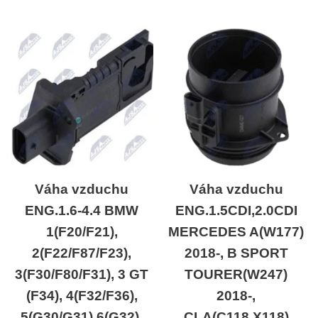
Váha vzduchu
Váha vzduchu
ENG.1.6-4.4 BMW
ENG.1.5CDI,2.0CDI
1(F20/F21),
MERCEDES A(W177)
2(F22/F87/F23),
2018-, B SPORT
3(F30/F80/F31), 3 GT
TOURER(W247)
(F34), 4(F32/F36),
2018-,
5(G30/G31),6(G32),
CLA(C118,X118)