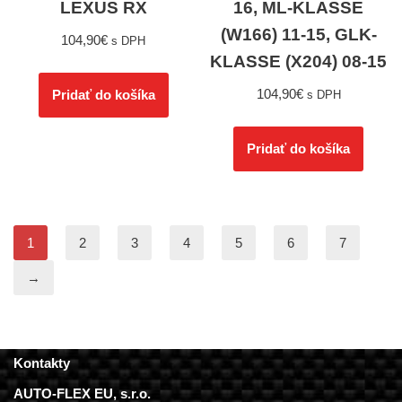
LEXUS RX
16, ML-KLASSE
(W166) 11-15, GLK-
104,90
€
s DPH
KLASSE (X204) 08-15
104,90
€
Pridať do košíka
s DPH
Pridať do košíka
1
2
3
4
5
6
7
→
Kontakty
AUTO-FLEX EU, s.r.o.