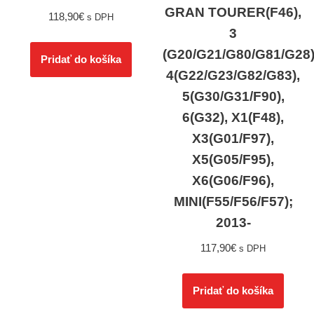
GRAN TOURER(F46),
118,90
€
s DPH
3
(G20/G21/G80/G81/G28)
Pridať do košíka
4(G22/G23/G82/G83),
5(G30/G31/F90),
6(G32), X1(F48),
X3(G01/F97),
X5(G05/F95),
X6(G06/F96),
MINI(F55/F56/F57);
2013-
117,90
€
s DPH
Pridať do košíka