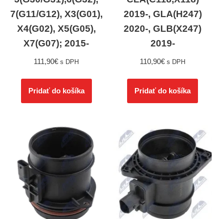
7(G11/G12), X3(G01),
2019-, GLA(H247)
X4(G02), X5(G05),
2020-, GLB(X247)
X7(G07); 2015-
2019-
111,90
€
110,90
€
s DPH
s DPH
Pridať do košíka
Pridať do košíka