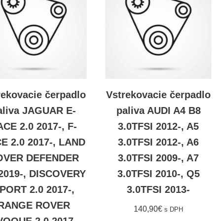
rekovacie čerpadlo
Vstrekovacie čerpadlo
aliva JAGUAR E-
paliva AUDI A4 B8
ACE 2.0 2017-, F-
3.0TFSI 2012-, A5
E 2.0 2017-, LAND
3.0TFSI 2012-, A6
OVER DEFENDER
3.0TFSI 2009-, A7
 2019-, DISCOVERY
3.0TFSI 2010-, Q5
PORT 2.0 2017-,
3.0TFSI 2013-
RANGE ROVER
140,90
€
s DPH