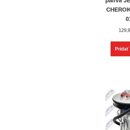
paliva 
CHEROKE
0
129,
Pridať