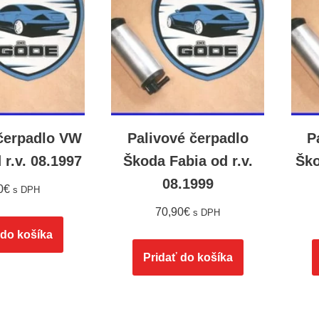
 čerpadlo VW
Palivové čerpadlo
P
 r.v. 08.1997
Škoda Fabia od r.v.
Ško
08.1999
0
€
s DPH
70,90
€
s DPH
 do košíka
Pridať do košíka