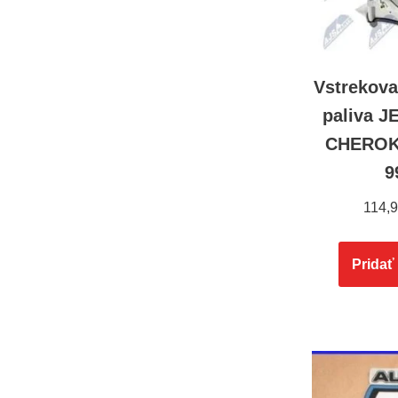
Vstrekova
paliva 
CHEROKE
9
114,
Pridať