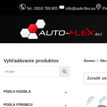
Tel.: 0918 789 805
info@auto-flex.eu
Pre
Prejsť
na
obsah
Vyhľadávanie produktov
Domov
\
Obc
PODĽA VOZIDLA
PODĽA VÝROBCU