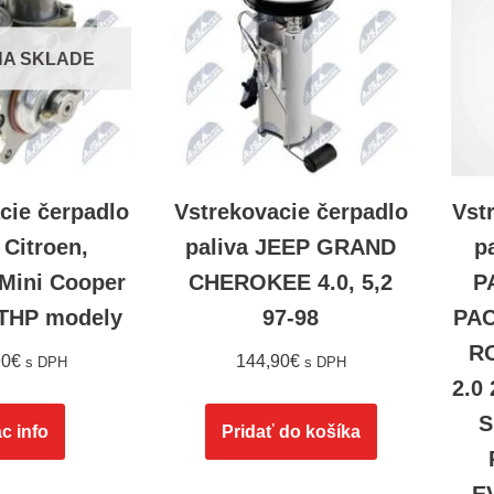
 NA SKLADE
cie čerpadlo
Vstrekovacie čerpadlo
Vst
 Citroen,
paliva JEEP GRAND
p
 Mini Cooper
CHEROKEE 4.0, 5,2
P
6 THP modely
97-98
PAC
R
90
€
144,90
€
s DPH
s DPH
2.0
S
c info
Pridať do košíka