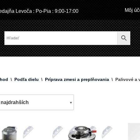
Môj úč
dajňa Levoča : Po-Pia : 9:00-17:00
hod
\
Podľa dielu
\
Príprava zmesi a preplňovania
\
Palivové a 