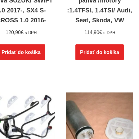
iva SUZUKI SWIFT
paliva /motory
.0 2017-, SX4 S-
:1.4TFSI, 1.4TSI/ Audi,
ROSS 1.0 2016-
Seat, Skoda, VW
120,90
€
114,90
€
s DPH
s DPH
Pridať do košíka
Pridať do košíka