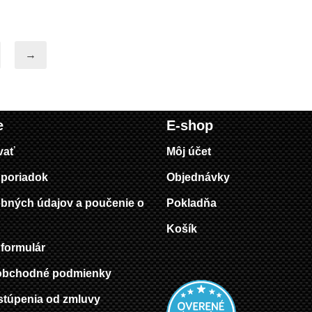
→
e
E-shop
vať
Môj účet
poriadok
Objednávky
bných údajov a poučenie o
Pokladňa
Košík
formulár
obchodné podmienky
stúpenia od zmluvy