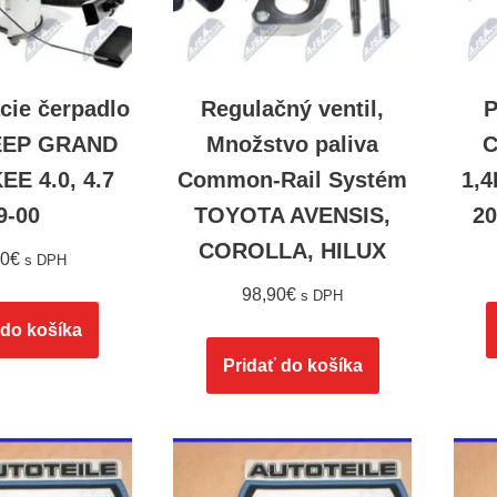
cie čerpadlo
Regulačný ventil,
P
JEEP GRAND
Množstvo paliva
C
E 4.0, 4.7
Common-Rail Systém
1,
9-00
TOYOTA AVENSIS,
20
COROLLA, HILUX
90
€
s DPH
98,90
€
s DPH
 do košíka
Pridať do košíka