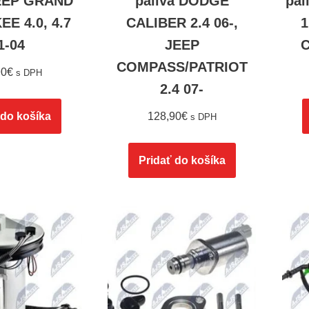
JEEP GRAND
paliva DODGE
pal
E 4.0, 4.7
CALIBER 2.4 06-,
1
1-04
JEEP
C
COMPASS/PATRIOT
90
€
s DPH
2.4 07-
 do košíka
128,90
€
s DPH
Pridať do košíka