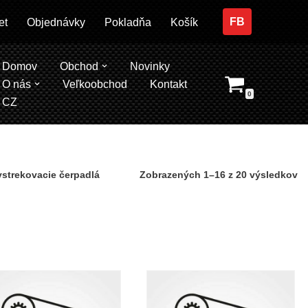
FB
et
Objednávky
Pokladňa
Košík
Domov
Obchod
Novinky
O nás
Veľkoobchod
Kontakt
0
CZ
vstrekovacie čerpadlá
Zobrazených 1–16 z 20 výsledkov