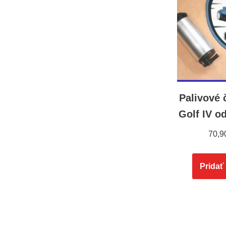
Palivové
Golf IV od
70,9
Pridať